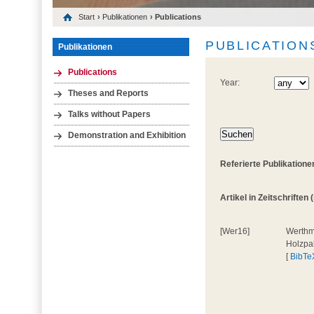
Start
›
Publikationen
› Publications
PUBLICATION
Publikationen
Publications
Year:
Theses and Reports
Talks without Papers
Demonstration and Exhibition
Referierte Publikatione
Artikel in Zeitschriften (
[Wer16]
Werthma
Holzpal
[
BibTe