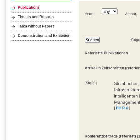
Publications
Year:
Author:
Theses and Reports
Talks without Papers
Demonstration and Exhibition
Zeige
Referierte Publikationen
Artikel in Zeitschriften (referiert
[Ste20]
Steinbacher, 
Infrastruktur
intelligenten
Management 
[
BibTeX
]
Konferenzbeiträge (referiert) [1