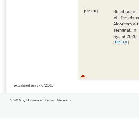
[Ste20c]
Steinbacher, 
M.: Developm
Algorithm wi
Terminal. In
SysInt 2020,
[
BibTeX
]
aktualisiert am 27.07.2018
© 2010 by Universität Bremen, Germany