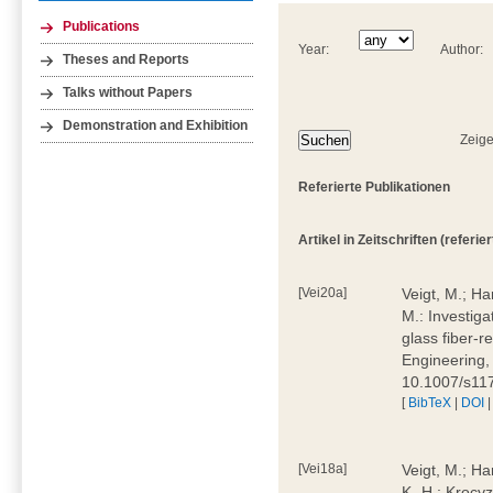
Publications
Year:
Author:
Theses and Reports
Talks without Papers
Demonstration and Exhibition
Zeige
Referierte Publikationen
Artikel in Zeitschriften (referiert
[Vei20a]
Veigt, M.; Ha
M.: Investiga
glass fiber‑r
Engineering,
10.1007/s11
[
BibTeX
|
DOI
[Vei18a]
Veigt, M.; Ha
K.-H.; Krocyz