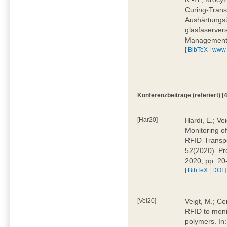
Curing-Trans
Aushärtungs
glasfaservers
Management,
[
BibTeX
|
www
Konferenzbeiträge (referiert) [4
[Har20]
Hardi, E.; Ve
Monitoring o
RFID-Transpo
52(2020). Pr
2020, pp. 20
[
BibTeX
|
DOI
]
[Vei20]
Veigt, M.; Ce
RFID to monit
polymers. In: