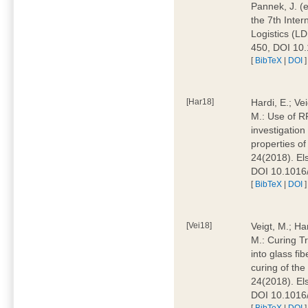
Pannek, J. (e
the 7th Inte
Logistics (L
450, DOI 10
[
BibTeX
|
DOI
]
[Har18]
Hardi, E.; Ve
M.: Use of RF
investigation
properties o
24(2018). El
DOI 10.1016/
[
BibTeX
|
DOI
]
[Vei18]
Veigt, M.; Ha
M.: Curing T
into glass fi
curing of th
24(2018). El
DOI 10.1016/
[
BibTeX
|
DOI
]