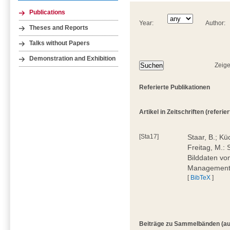
Publications
Year:
Author:
Theses and Reports
Talks without Papers
Demonstration and Exhibition
Zeige
Referierte Publikationen
Artikel in Zeitschriften (referiert
[Sta17]
Staar, B.; Küc
Freitag, M.: 
Bilddaten von
Management,
[
BibTeX
]
Beiträge zu Sammelbänden (auch 