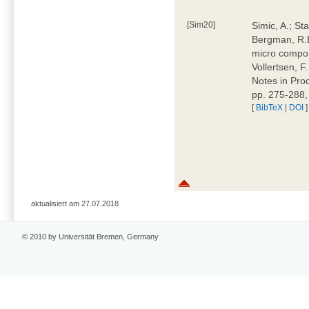
[Sim20]
Simic, A.; Sta
Bergman, R.B.
micro compone
Vollertsen, F
Notes in Pro
pp. 275-288
[
BibTeX
|
DOI
]
aktualisiert am 27.07.2018
© 2010 by Universität Bremen, Germany