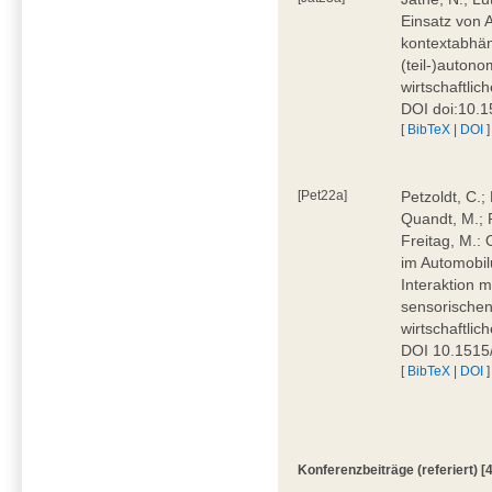
Einsatz von 
kontextabhän
(teil-)autono
wirtschaftlic
DOI doi:10.
[
BibTeX
|
DOI
]
[Pet22a]
Petzoldt, C.;
Quandt, M.; R
Freitag, M.: 
im Automobil
Interaktion 
sensorischen 
wirtschaftlic
DOI 10.1515
[
BibTeX
|
DOI
]
Konferenzbeiträge (referiert) [4