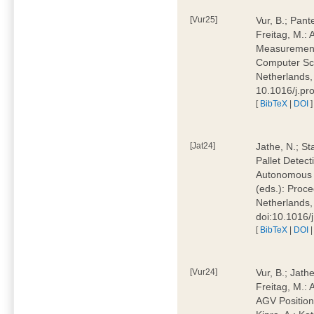
[Vur25]
Vur, B.; Pante
Freitag, M.:
Measurement 
Computer Sci
Netherlands,
10.1016/j.pr
[
BibTeX
|
DOI
]
[Jat24]
Jathe, N.; St
Pallet Detect
Autonomous M
(eds.): Proc
Netherlands,
doi:10.1016/
[
BibTeX
|
DOI
[Vur24]
Vur, B.; Jathe
Freitag, M.:
AGV Position