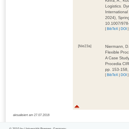
Kinra, A.; Ko
Logistics. Dy
Internationa
2024), Sprin
10.1007/978
[
BibTeX
|
DOI
]
[Nie23a]
Niermann, D.;
Flexible Pro
A Case Study 
Procedia CIR
pp. 153-158,
[
BibTeX
|
DOI
]
aktualisiert am 27.07.2018
© 2010 by Universität Bremen, Germany