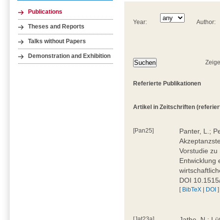
Publications
Year:
Author:
Theses and Reports
Talks without Papers
Demonstration and Exhibition
Zeige
Referierte Publikationen
Artikel in Zeitschriften (referiert
[Pan25]
Panter, L.; P
Akzeptanzstei
Vorstudie zu
Entwicklung e
wirtschaftlic
DOI 10.1515
[
BibTeX
|
DOI
]
[Jat23a]
Jathe, N.; Lü