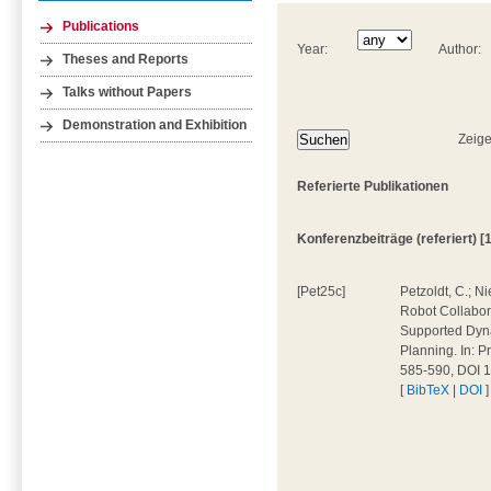
Publications
Year:
Author:
Theses and Reports
Talks without Papers
Demonstration and Exhibition
Zeige
Referierte Publikationen
Konferenzbeiträge (referiert) [1
[Pet25c]
Petzoldt, C.; N
Robot Collabor
Supported Dynam
Planning. In: P
585-590, DOI 1
[
BibTeX
|
DOI
]