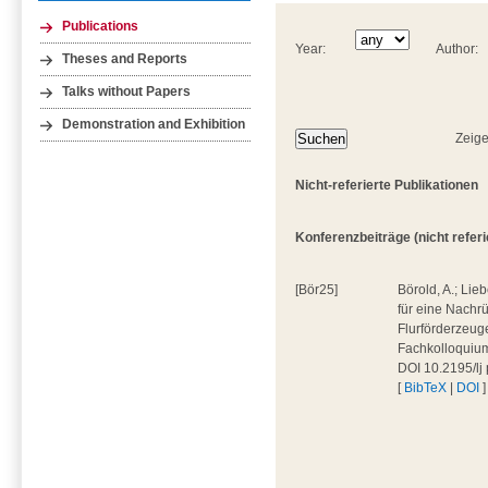
Publications
Year:
Author:
Theses and Reports
Talks without Papers
Demonstration and Exhibition
Zeige
Nicht-referierte Publikationen
Konferenzbeiträge (nicht referie
[Bör25]
Börold, A.; Lieb
für eine Nachr
Flurförderzeug
Fachkolloquium 
DOI 10.2195/lj
[
BibTeX
|
DOI
]