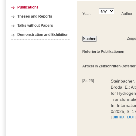
Publications
Year:
Author:
Theses and Reports
Talks without Papers
Demonstration and Exhibition
Zeige
Referierte Publikationen
Artikel in Zeitschriften (referiert
[Ste25]
Steinbacher, 
Broda, E.; Ai
for Hydrogen
Transformati
In: Internati
0/2025, S. 
[
BibTeX
|
DOI
]