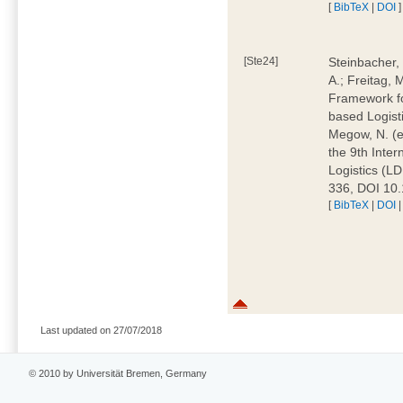
[
BibTeX
|
DOI
]
[Ste24]
Steinbacher, 
A.; Freitag, 
Framework fo
based Logisti
Megow, N. (e
the 9th Inte
Logistics (L
336, DOI 10
[
BibTeX
|
DOI
Last updated on 27/07/2018
© 2010 by Universität Bremen, Germany