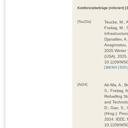
Konferenzbeiträge (referiert) [3
[Teu25a]
Teucke, M.; Ai
Freitag, M.:
Infrastructur
Djanatliev, A
Anagnostou, A
2025 Winter 
(USA), 2025,
10.1109/WS
[
BibTeX
|
DOI
[Ait24]
Ait Alla, A.;
S.; Freitag,
Refuelling S
and Technolog
D.; Gao, S.; 
(Hrsg.): Pro
2024. IEEE, 
10.1109/WS