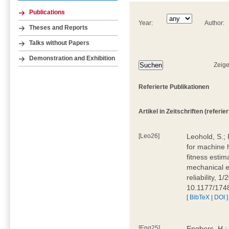
Publications
Year:
Author:
Theses and Reports
Talks without Papers
Demonstration and Exhibition
Zeige
Referierte Publikationen
Artikel in Zeitschriften (referiert
[Leo26]
Leohold, S.; 
for machine 
fitness estima
mechanical en
reliability, 1
10.1177/17
[
BibTeX
|
DOI
]
[Eng25]
Engbers, H.;