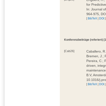
for Predicti
In: Journal 
964-975, DOI
[
BibTeX
|
DOI
]
Konferenzbeiträge (referiert) [1
[Cab26]
Caballero, R.
Bremen, J.; F
Pereira, C.; 
driven, integ
maintenance.
B.V, Amsterd
10.1016/j.pr
[
BibTeX
|
DOI