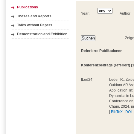
Publications
Year:
Author:
Theses and Reports
Talks without Papers
Demonstration and Exhibition
Zeige
Referierte Publikationen
Konferenzbeiträge (referiert) [1
[Led24]
Leder, R.; Zeitl
Outdoor AR Assi
Application. In:
Dynamics in Log
Conference on 
Cham, 2024, p
[
BibTeX
|
DOI