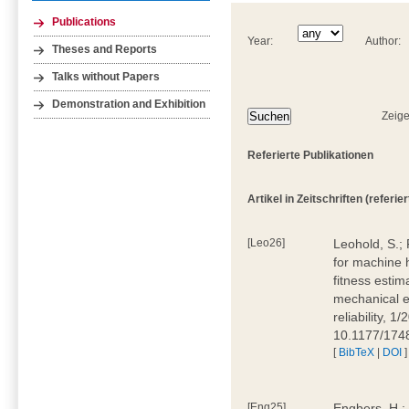
Publications
Year:
Author:
Theses and Reports
Talks without Papers
Demonstration and Exhibition
Zeige
Referierte Publikationen
Artikel in Zeitschriften (referiert
[Leo26]
Leohold, S.; 
for machine 
fitness estima
mechanical en
reliability, 1
10.1177/17
[
BibTeX
|
DOI
]
[Eng25]
Engbers, H.;