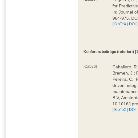
for Predicti
In: Journal 
964-975, DOI
[
BibTeX
|
DOI
]
Konferenzbeiträge (referiert) [1
[Cab26]
Caballero, R.
Bremen, J.; F
Pereira, C.; 
driven, integ
maintenance.
B.V, Amsterd
10.1016/j.pr
[
BibTeX
|
DOI