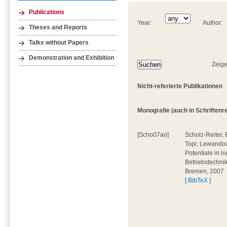
Publications
Year:
Author:
Theses and Reports
Talks without Papers
Demonstration and Exhibition
Zeige
Nicht-referierte Publikationen
Monografie (auch in Schriftenrei
[Scho07ao]
Scholz-Reiter, 
Topi; Lewandow
Potentiale in l
Betriebstechni
Bremen, 2007
[
BibTeX
]