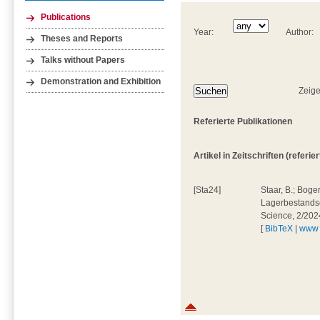
Publications
Year:
Author:
Theses and Reports
Talks without Papers
Demonstration and Exhibition
Zeige
Referierte Publikationen
Artikel in Zeitschriften (referiert
[Sta24]
Staar, B.; Boger,
Lagerbestandser
Science, 2/202
[
BibTeX
|
www