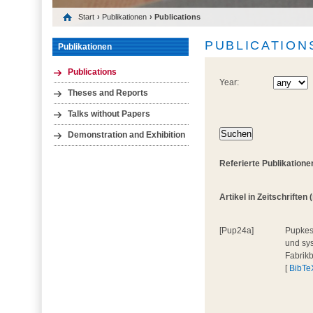
Start
›
Publikationen
› Publications
PUBLICATION
Publikationen
Publications
Year:
Theses and Reports
Talks without Papers
Demonstration and Exhibition
Referierte Publikatione
Artikel in Zeitschriften (
[Pup24a]
Pupkes,
und sys
Fabrik
[
BibTe