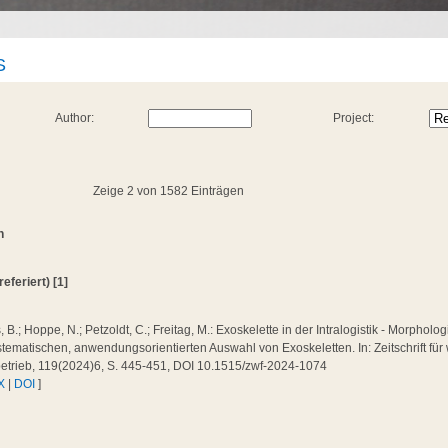
S
Author:
Project:
Zeige 2 von 1582 Einträgen
n
referiert) [1]
 B.; Hoppe, N.; Petzoldt, C.; Freitag, M.: Exoskelette in der Intralogistik - Morpholog
tematischen, anwendungsorientierten Auswahl von Exoskeletten. In: Zeitschrift für 
betrieb, 119(2024)6, S. 445-451, DOI 10.1515/zwf-2024-1074
X
|
DOI
]