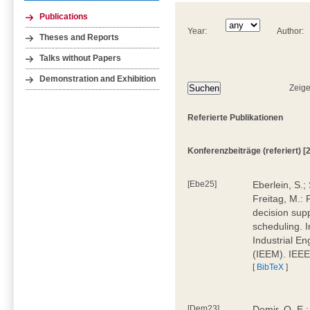
Publications
Year:
Author:
Theses and Reports
Talks without Papers
Demonstration and Exhibition
Zeige
Referierte Publikationen
Konferenzbeiträge (referiert) [2
[Ebe25]
Eberlein, S.;
Freitag, M.:
decision supp
scheduling. 
Industrial E
(IEEM). IEEE
[
BibTeX
]
[Dem23]
Demir, O. E.;