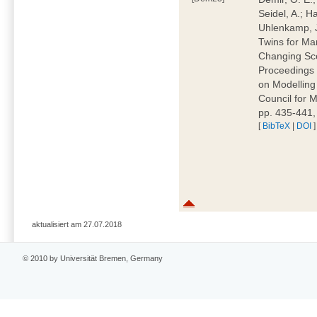
Seidel, A.; H
Uhlenkamp, J.
Twins for Ma
Changing Sce
Proceedings 
on Modellin
Council for M
pp. 435-441
[
BibTeX
|
DOI
]
aktualisiert am 27.07.2018
© 2010 by Universität Bremen, Germany