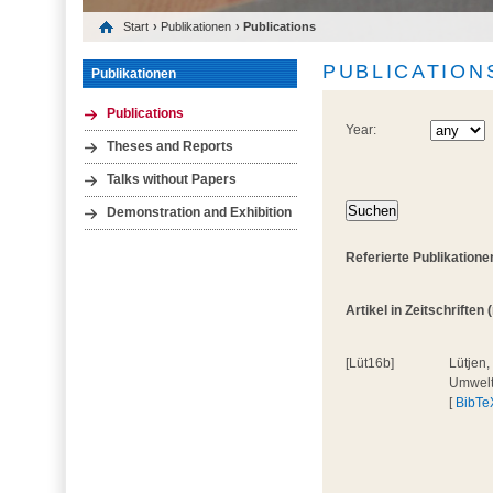
Start
›
Publikationen
› Publications
PUBLICATION
Publikationen
Publications
Year:
Theses and Reports
Talks without Papers
Demonstration and Exhibition
Referierte Publikatione
Artikel in Zeitschriften (
[Lüt16b]
Lütjen,
Umweltv
[
BibTe