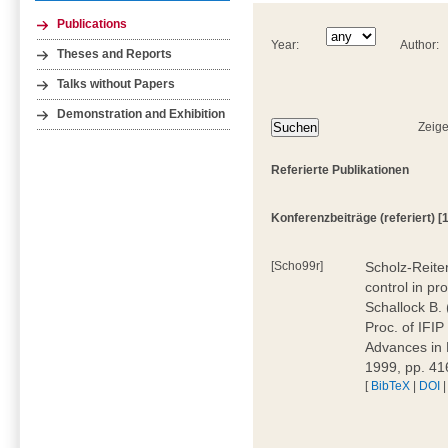
Publications
Year:
Author:
Theses and Reports
Talks without Papers
Demonstration and Exhibition
Zeige
Referierte Publikationen
Konferenzbeiträge (referiert) [1
[Scho99r]
Scholz-Reiter
control in pr
Schallock B.
Proc. of IFI
Advances in 
1999, pp. 4
[
BibTeX
|
DOI