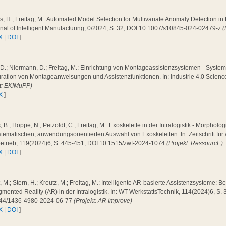
, H.; Freitag, M.: Automated Model Selection for Multivariate Anomaly Detection i
rnal of Intelligent Manufacturing, 0/2024, S. 32, DOI 10.1007/s10845-024-02479-z
(
X
|
DOI
]
 D.; Niermann, D.; Freitag, M.: Einrichtung von Montageassistenzsystemen - System
ration von Montageanweisungen und Assistenzfunktionen. In: Industrie 4.0 Scienc
kt: EKIMuPP)
X
]
 B.; Hoppe, N.; Petzoldt, C.; Freitag, M.: Exoskelette in der Intralogistik - Morpholog
tematischen, anwendungsorientierten Auswahl von Exoskeletten. In: Zeitschrift für 
betrieb, 119(2024)6, S. 445-451, DOI 10.1515/zwf-2024-1074
(Projekt: RessourcE)
X
|
DOI
]
 M.; Stern, H.; Kreutz, M.; Freitag, M.: Intelligente AR-basierte Assistenzsysteme: 
mented Reality (AR) in der Intralogistik. In: WT WerkstattsTechnik, 114(2024)6, S.
44/1436-4980-2024-06-77
(Projekt: AR Improve)
X
|
DOI
]