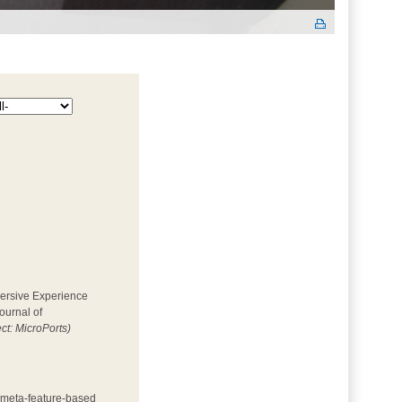
mersive Experience 
ournal of
ect: MicroPorts)
h meta-feature-based