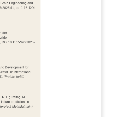
 in Grain Engineering and
 7(2025)11, pp. 1-16, DOI
in der
ybriden
86, DOI 10.1515/zwf-2025-
enario Development for
tor. In: International
351
(Projekt: hyBit)
, R. O.; Freitag, M.;
ilure prediction. In:
4
(project: MetaMaintain)