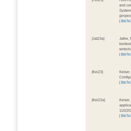
[Hof23]
Hoff-Ho
and con
System
(projec
[
BibTe
[Jat23a]
Jathe, 
kontext
wirtsch
[
BibTe
[Kei23]
Keiser,
Configu
[
BibTe
[Kei23a]
Keiser,
applica
110(20
[
BibTe