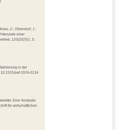
I
 Kües, U.; Ohlendorf, J.;
Potenziale einer
kbetrieb, 120(2025)1, S.
italisierung in der
DOI 10.1515/zwf-2024-0134
skelette: Eine Vorstudie
rift für wirtschaftlichen