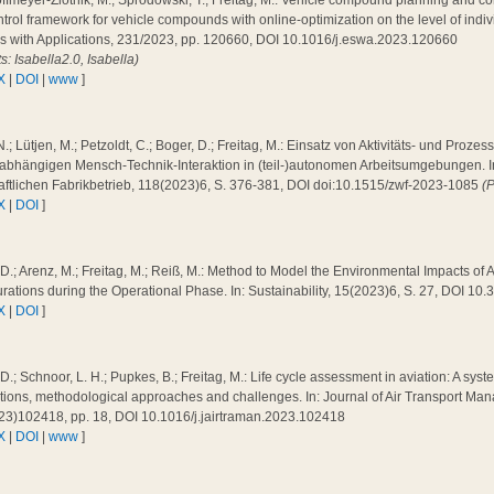
ffmeyer-Zlotnik, M.; Sprodowski, T.; Freitag, M.: Vehicle compound planning and co
trol framework for vehicle compounds with online-optimization on the level of indiv
s with Applications, 231/2023, pp. 120660, DOI 10.1016/j.eswa.2023.120660
ts: Isabella2.0, Isabella)
X
|
DOI
|
www
]
N.; Lütjen, M.; Petzoldt, C.; Boger, D.; Freitag, M.: Einsatz von Aktivitäts- und Proz
abhängigen Mensch-Technik-Interaktion in (teil-)autonomen Arbeitsumgebungen. In: 
aftlichen Fabrikbetrieb, 118(2023)6, S. 376-381, DOI doi:10.1515/zwf-2023-1085
(
X
|
DOI
]
 D.; Arenz, M.; Freitag, M.; Reiß, M.: Method to Model the Environmental Impacts of A
rations during the Operational Phase. In: Sustainability, 15(2023)6, S. 27, DOI 1
X
|
DOI
]
 D.; Schnoor, L. H.; Pupkes, B.; Freitag, M.: Life cycle assessment in aviation: A syste
tions, methodological approaches and challenges. In: Journal of Air Transport Ma
23)102418, pp. 18, DOI 10.1016/j.jairtraman.2023.102418
X
|
DOI
|
www
]