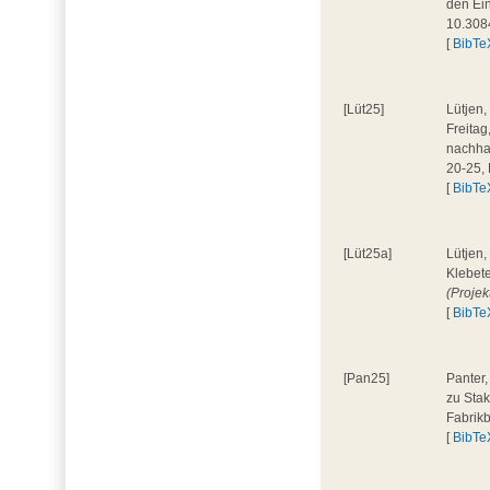
den Ein
10.308
[
BibTe
[Lüt25]
Lütjen,
Freita
nachhal
20-25,
[
BibTe
[Lüt25a]
Lütjen,
Klebete
(Projek
[
BibTe
[Pan25]
Panter,
zu Stak
Fabrik
[
BibTe