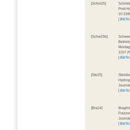
[Schm25]
Schmidt
Post-Ha
10.339
[
BibTe
[Schw25b]
Schweer
Betrieb
Montage
1107
(
[
BibTe
[Ste25]
Steinba
Hydroge
Journa
[
BibTe
[Bra24]
Braghir
Frazzon
Journa
[
BibTe