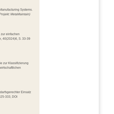
n Manufacturing Systems.
Projekt: MetaMaintain)
 zur einfachen
e, 40(2024)6, S. 33-39
ie zur Klassifizierung
wirtschaftlichen
Bedarfsgerechter Einsatz
 325-333, DOI