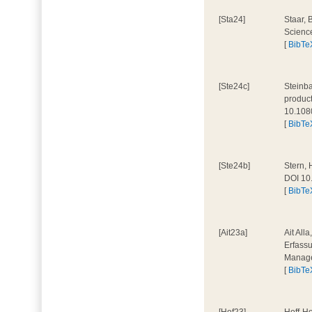
[Sta24]
Staar, 
Scienc
[
BibTe
[Ste24c]
Steinba
product
10.108
[
BibTe
[Ste24b]
Stern, 
DOI 10
[
BibTe
[Ait23a]
Ait All
Erfassu
Manage
[
BibTe