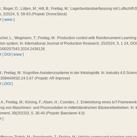
B.; Boger, D.; Lütjen, M.; Hilt, B.; Freitag, M.: Lagerbestandserfassung mit Luftschiff-
e, 2/2024, S. 58-63
(Projekt: DroneStock)
X
|
www
]
cher, L.; Wegmann, T.; Freitag, M.: Production control with Reinforcement Learning 
ion system. In: International Journal of Production Research, 25/2024, S. 1-24, DOI
0/00207543.2024.2436126
X
|
DOI
|
www
]
H.; Freitag, M.: Kognitive Assistenzsysteme in der Intralogistik. In: Industry 4.0 Scie
.30844/I4SD.24.5.67
(Projekt: AR Improve)
X
|
DOI
]
a, A.; Freitag, M.; Köning, F.; Alsen, H.; Coordes, J.: Entwicklung eines IoT-Framewo
ng von Maschinen- und Prozessdaten in mittelständischen Bäckereibetrieben. In: I
ment, 39(2023)3, S. 36-40
(Projekt: Baeckerei 4.0)
X
]