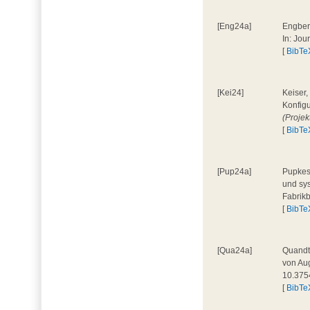
[Eng24a]
Engbers
In: Jou
[
BibTe
[Kei24]
Keiser,
Konfigu
(Proje
[
BibTe
[Pup24a]
Pupkes,
und sys
Fabrik
[
BibTe
[Qua24a]
Quandt,
von Aug
10.375
[
BibTe