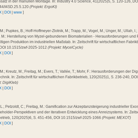
satz in der manullen Montage. In: Industry 4.0 Science, 41(2025)5, S. 120-126, DO
44/I4SD.25.5.120
(Projekt: ErgoKI)
X
|
DOI
|
www
]
 M.; Pupkes, B.; Hoff-Hoffmeyer-Zlotnik, M.; Trapp, M.; Vogel, M.; Unger, M.; Ullah, I.;
g, M.: Herstellung von Myzel-gebundenen Biomaterialien - Herausforderungen und 
tigen Produktion im industriellen Maßstab. In: Zeitschrift für wirtschaftlichen Fabri
 DOI 10.1515/zwf-2025-1012
(Projekt: MycelCycle)
X
|
DOI
]
 M.; Kreutz, M.; Freitag, M.; Evers, T.; Vallée, T.; Mohr, F.: Herausforderungen der Dig
chnik. In: Zeitschrift für wirtschaftlichen Fabrikbetrieb, 120(2025)1, S. 236-240, 
t: DigiKleb)
X
|
DOI
]
 L.; Petzoldt, C.; Freitag, M.: Gamification zur Akzeptanzsteigerung industrieller Exo
eholder-Perspektiven und der iterativen Entwicklung eines Anreizsystems. In: Zeitsch
betrieb, 120(2025)6, S. 451-456, DOI 10.1515/zwf-2025-1066
(Projekt: MEXOT)
X
|
DOI
]