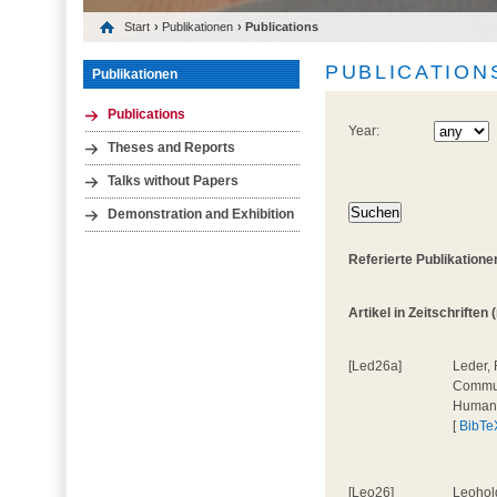
Start
›
Publikationen
› Publications
PUBLICATION
Publikationen
Publications
Year:
Theses and Reports
Talks without Papers
Demonstration and Exhibition
Referierte Publikatione
Artikel in Zeitschriften 
[Led26a]
Leder, 
Communi
Human
[
BibTe
[Leo26]
Leohold