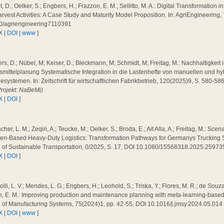
, D.; Oelker, S.; Engbers, H.; Frazzon, E. M.; Sellitto, M. A.: Digital Transformation
rvest Activities: A Case Study and Maturity Model Proposition. In: AgriEngineering,
0/agriengineering7110391
X
|
DOI
|
www
]
s, D.; Nübel, M; Keiser, D.; Bleckmann, M; Schmidt, M; Freitag, M.: Nachhaltigkeit 
smittelplanung Systematische Integration in die Lastenhefte von manuellen und h
systemen. In: Zeitschrift für wirtschaftlichen Fabrikbetrieb, 120(2025)9, S. 580-5
Projekt: NaBeMi)
X
|
DOI
]
cher, L. M.; Zeqiri, A.; Teucke, M.; Oelker, S.; Broda, E.; Ait Alla, A.; Freitag, M.: Sc
n-Based Heavy-Duty Logistics: Transformation Pathways for Germanys Trucking Sec
l of Sustainable Transportation, 0/2025, S. 17, DOI 10.1080/15568318.2025.2597
X
|
DOI
]
olli, L. V.; Mendes, L. G.; Engbers, H.; Leohold, S.; Triska, Y.; Flores, M. R.; de Souza
, E. M.: Improving production and maintenance planning with meta-learning-based fa
l of Manufacturing Systems, 75(2024)1, pp. 42-55, DOI 10.1016/j.jmsy.2024.05.01
X
|
DOI
|
www
]