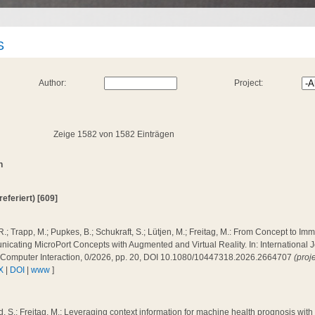
S
Author:
Project:
Zeige 1582 von 1582 Einträgen
n
(referiert) [609]
R.; Trapp, M.; Pupkes, B.; Schukraft, S.; Lütjen, M.; Freitag, M.: From Concept to Im
cating MicroPort Concepts with Augmented and Virtual Reality. In: International J
Computer Interaction, 0/2026, pp. 20, DOI 10.1080/10447318.2026.2664707
(proj
X
|
DOI
|
www
]
, S.; Freitag, M.: Leveraging context information for machine health prognosis wit