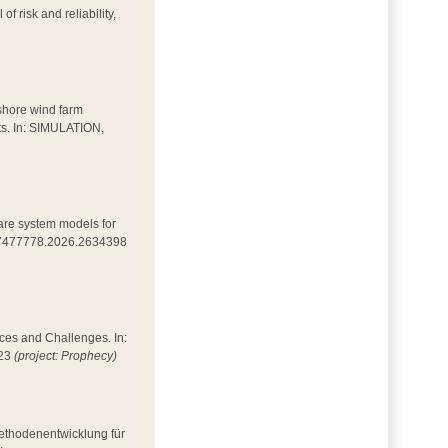
of risk and reliability,
fshore wind farm
ets. In: SIMULATION,
mpare system models for
0/17477778.2026.2634398
nces and Challenges. In:
023
(project: Prophecy)
Methodenentwicklung für