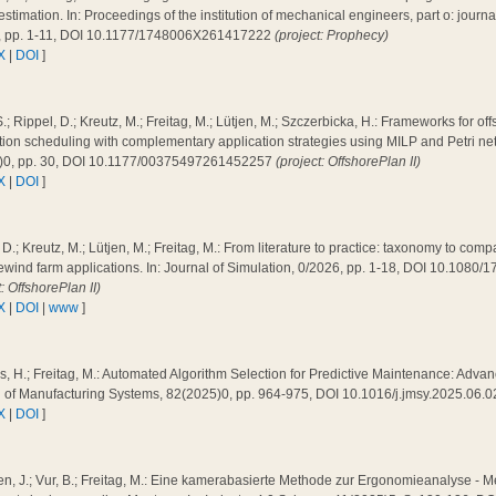
 estimation. In: Proceedings of the institution of mechanical engineers, part o: journal 
, pp. 1-11, DOI 10.1177/1748006X261417222
(project: Prophecy)
X
|
DOI
]
.; Rippel, D.; Kreutz, M.; Freitag, M.; Lütjen, M.; Szczerbicka, H.: Frameworks for of
ation scheduling with complementary application strategies using MILP and Petri n
)0, pp. 30, DOI 10.1177/00375497261452257
(project: OffshorePlan II)
X
|
DOI
]
 D.; Kreutz, M.; Lütjen, M.; Freitag, M.: From literature to practice: taxonomy to co
ewind farm applications. In: Journal of Simulation, 0/2026, pp. 1-18, DOI 10.108
t: OffshorePlan II)
X
|
DOI
|
www
]
, H.; Freitag, M.: Automated Algorithm Selection for Predictive Maintenance: Adva
l of Manufacturing Systems, 82(2025)0, pp. 964-975, DOI 10.1016/j.jmsy.2025.06.
X
|
DOI
]
n, J.; Vur, B.; Freitag, M.: Eine kamerabasierte Methode zur Ergonomieanalyse - 