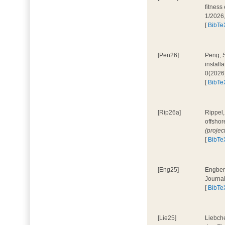
fitness
1/2026
[
BibTe
[Pen26]
Peng, S
install
0(2026
[
BibTe
[Rip26a]
Rippel,
offshor
(projec
[
BibTe
[Eng25]
Engbers
Journa
[
BibTe
[Lie25]
Liebche