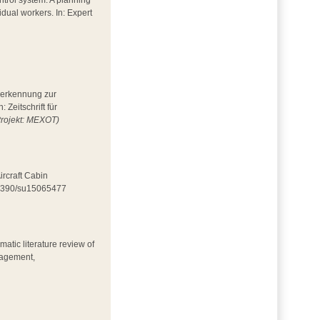
ntrol system: A planning
idual workers. In: Expert
esserkennung zur
Zeitschrift für
Projekt: MEXOT)
ircraft Cabin
0.3390/su15065477
matic literature review of
nagement,