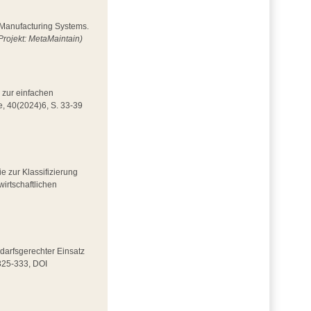
n Manufacturing Systems.
Projekt: MetaMaintain)
 zur einfachen
e, 40(2024)6, S. 33-39
ie zur Klassifizierung
wirtschaftlichen
Bedarfsgerechter Einsatz
 325-333, DOI