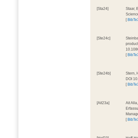
[Sta24]
Staar, 
Scienc
[
BibTe
[Ste24c]
Steinba
product
10.108
[
BibTe
[Ste24b]
Stern, 
DOI 10
[
BibTe
[Ait23a]
Ait All
Erfassu
Manage
[
BibTe