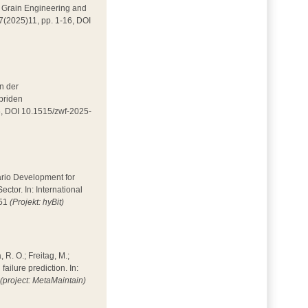
 in Grain Engineering and
 7(2025)11, pp. 1-16, DOI
in der
ybriden
86, DOI 10.1515/zwf-2025-
enario Development for
tor. In: International
351
(Projekt: hyBit)
, R. O.; Freitag, M.;
ilure prediction. In:
4
(project: MetaMaintain)