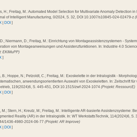
, H.; Freitag, M.: Automated Model Selection for Multivariate Anomaly Detection i
rnal of Intelligent Manufacturing, 0/2024, S. 32, DOI 10.1007/s10845-024-02479-z
(
X
|
DOI
]
 D.; Niermann, D.; Freitag, M.: Einrichtung von Montageassistenzsystemen - System
ration von Montageanweisungen und Assistenzfunktionen. In: Industrie 4.0 Scienc
kt: EKIMuPP)
X
]
 B.; Hoppe, N.; Petzoldt, C.; Freitag, M.: Exoskelette in der Intralogistik - Morpholog
tematischen, anwendungsorientierten Auswahl von Exoskeletten. In: Zeitschrift für 
betrieb, 119(2024)6, S. 445-451, DOI 10.1515/zwf-2024-1074
(Projekt: RessourcE)
X
|
DOI
]
 M.; Stern, H.; Kreutz, M.; Freitag, M.: Intelligente AR-basierte Assistenzsysteme: 
mented Reality (AR) in der Intralogistik. In: WT WerkstattsTechnik, 114(2024)6, S.
44/1436-4980-2024-06-77
(Projekt: AR Improve)
X
|
DOI
]