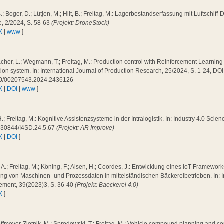
B.; Boger, D.; Lütjen, M.; Hilt, B.; Freitag, M.: Lagerbestandserfassung mit Luftschiff-
e, 2/2024, S. 58-63
(Projekt: DroneStock)
X
|
www
]
cher, L.; Wegmann, T.; Freitag, M.: Production control with Reinforcement Learning 
ion system. In: International Journal of Production Research, 25/2024, S. 1-24, DOI
0/00207543.2024.2436126
X
|
DOI
|
www
]
H.; Freitag, M.: Kognitive Assistenzsysteme in der Intralogistik. In: Industry 4.0 Scie
.30844/I4SD.24.5.67
(Projekt: AR Improve)
X
|
DOI
]
a, A.; Freitag, M.; Köning, F.; Alsen, H.; Coordes, J.: Entwicklung eines IoT-Framewo
ng von Maschinen- und Prozessdaten in mittelständischen Bäckereibetrieben. In: I
ment, 39(2023)3, S. 36-40
(Projekt: Baeckerei 4.0)
X
]