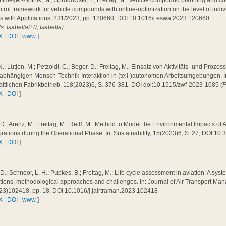
ffmeyer-Zlotnik, M.; Sprodowski, T.; Freitag, M.: Vehicle compound planning and co
trol framework for vehicle compounds with online-optimization on the level of indiv
s with Applications, 231/2023, pp. 120660, DOI 10.1016/j.eswa.2023.120660
ts: Isabella2.0, Isabella)
X
|
DOI
|
www
]
N.; Lütjen, M.; Petzoldt, C.; Boger, D.; Freitag, M.: Einsatz von Aktivitäts- und Proz
abhängigen Mensch-Technik-Interaktion in (teil-)autonomen Arbeitsumgebungen. In: 
aftlichen Fabrikbetrieb, 118(2023)6, S. 376-381, DOI doi:10.1515/zwf-2023-1085
(
X
|
DOI
]
 D.; Arenz, M.; Freitag, M.; Reiß, M.: Method to Model the Environmental Impacts of A
rations during the Operational Phase. In: Sustainability, 15(2023)6, S. 27, DOI 1
X
|
DOI
]
 D.; Schnoor, L. H.; Pupkes, B.; Freitag, M.: Life cycle assessment in aviation: A syste
tions, methodological approaches and challenges. In: Journal of Air Transport Ma
23)102418, pp. 18, DOI 10.1016/j.jairtraman.2023.102418
X
|
DOI
|
www
]