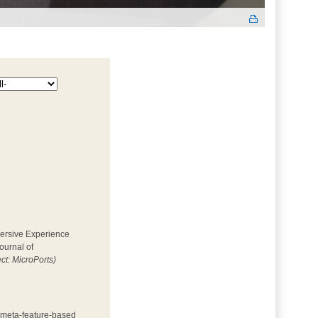
mersive Experience 
ournal of
ect: MicroPorts)
h meta-feature-based