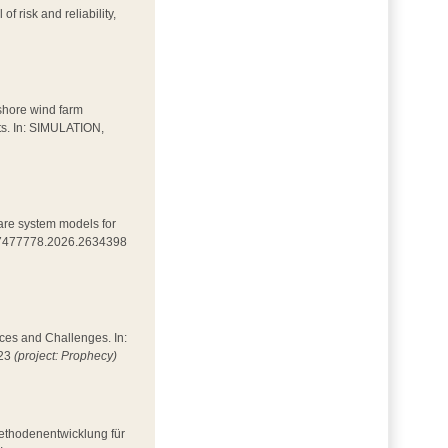
of risk and reliability,
fshore wind farm
ets. In: SIMULATION,
mpare system models for
0/17477778.2026.2634398
nces and Challenges. In:
023
(project: Prophecy)
Methodenentwicklung für