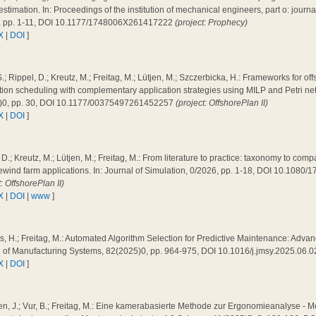
 estimation. In: Proceedings of the institution of mechanical engineers, part o: journal 
, pp. 1-11, DOI 10.1177/1748006X261417222
(project: Prophecy)
X
|
DOI
]
.; Rippel, D.; Kreutz, M.; Freitag, M.; Lütjen, M.; Szczerbicka, H.: Frameworks for of
ation scheduling with complementary application strategies using MILP and Petri n
)0, pp. 30, DOI 10.1177/00375497261452257
(project: OffshorePlan II)
X
|
DOI
]
 D.; Kreutz, M.; Lütjen, M.; Freitag, M.: From literature to practice: taxonomy to co
ewind farm applications. In: Journal of Simulation, 0/2026, pp. 1-18, DOI 10.108
t: OffshorePlan II)
X
|
DOI
|
www
]
, H.; Freitag, M.: Automated Algorithm Selection for Predictive Maintenance: Adva
l of Manufacturing Systems, 82(2025)0, pp. 964-975, DOI 10.1016/j.jmsy.2025.06.
X
|
DOI
]
n, J.; Vur, B.; Freitag, M.: Eine kamerabasierte Methode zur Ergonomieanalyse - 