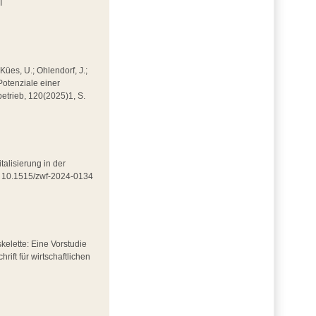
I
 Kües, U.; Ohlendorf, J.;
Potenziale einer
kbetrieb, 120(2025)1, S.
italisierung in der
DOI 10.1515/zwf-2024-0134
skelette: Eine Vorstudie
rift für wirtschaftlichen