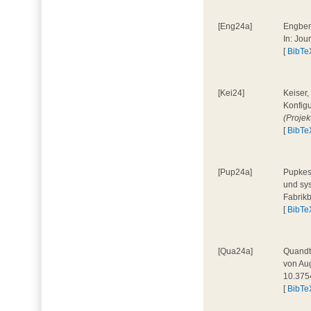
[Eng24a]
Engbers
In: Jou
[
BibTe
[Kei24]
Keiser,
Konfigu
(Proje
[
BibTe
[Pup24a]
Pupkes,
und sys
Fabrik
[
BibTe
[Qua24a]
Quandt,
von Aug
10.375
[
BibTe