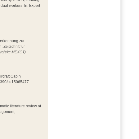
ntrol system: A planning
idual workers. In: Expert
esserkennung zur
Zeitschrift für
Projekt: MEXOT)
ircraft Cabin
0.3390/su15065477
matic literature review of
nagement,