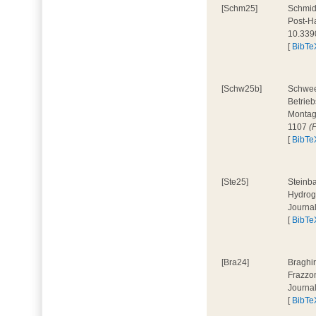
[Schm25]
Schmidt
Post-Ha
10.339
[
BibTe
[Schw25b]
Schweer
Betrieb
Montage
1107
(
[
BibTe
[Ste25]
Steinba
Hydroge
Journa
[
BibTe
[Bra24]
Braghir
Frazzon
Journa
[
BibTe