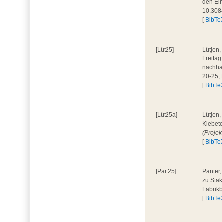
den Ein
10.308
[
BibTe
[Lüt25]
Lütjen,
Freita
nachhal
20-25,
[
BibTe
[Lüt25a]
Lütjen,
Klebete
(Projek
[
BibTe
[Pan25]
Panter,
zu Stak
Fabrik
[
BibTe