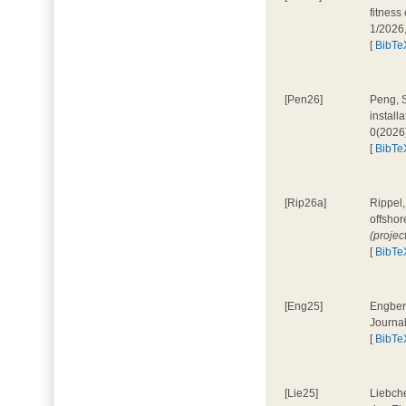
fitness
1/2026
[
BibTe
[Pen26]
Peng, S
install
0(2026
[
BibTe
[Rip26a]
Rippel,
offshor
(projec
[
BibTe
[Eng25]
Engbers
Journa
[
BibTe
[Lie25]
Liebche