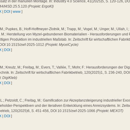
satz in der manullen Montage. In: Industry 4.0 Science, 41(2025)5, S. 120-126, DO
44/I4SD.25.5.120
(Projekt: ErgoKI)
X
|
DOI
|
www
]
 M.; Pupkes, B.; Hoff-Hoffmeyer-Zlotnik, M.; Trapp, M.; Vogel, M.; Unger, M.; Ullah, I.;
g, M.: Herstellung von Myzel-gebundenen Biomaterialien - Herausforderungen und 
tigen Produktion im industriellen Maßstab. In: Zeitschrift für wirtschaftlichen Fabri
 DOI 10.1515/zwf-2025-1012
(Projekt: MycelCycle)
X
|
DOI
]
 M.; Kreutz, M.; Freitag, M.; Evers, T.; Vallée, T.; Mohr, F.: Herausforderungen der Dig
chnik. In: Zeitschrift für wirtschaftlichen Fabrikbetrieb, 120(2025)1, S. 236-240, 
t: DigiKleb)
X
|
DOI
]
 L.; Petzoldt, C.; Freitag, M.: Gamification zur Akzeptanzsteigerung industrieller Exo
eholder-Perspektiven und der iterativen Entwicklung eines Anreizsystems. In: Zeitsch
betrieb, 120(2025)6, S. 451-456, DOI 10.1515/zwf-2025-1066
(Projekt: MEXOT)
X
|
DOI
]