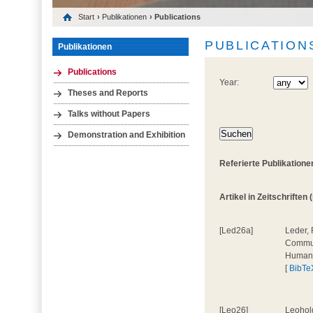
Start
›
Publikationen
› Publications
PUBLICATION
Publikationen
Publications
Year:
Theses and Reports
Talks without Papers
Demonstration and Exhibition
Referierte Publikatione
Artikel in Zeitschriften 
[Led26a]
Leder, 
Communi
Human
[
BibTe
[Leo26]
Leohold