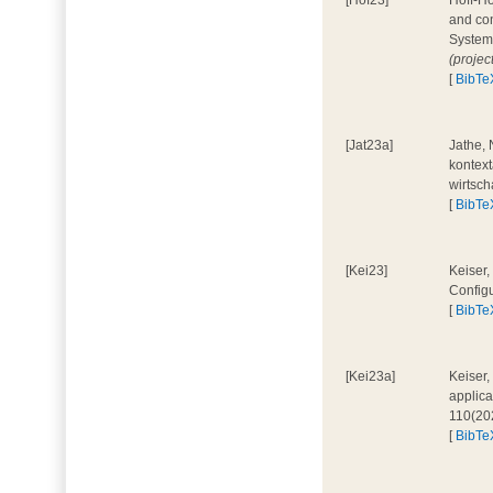
[Hof23]
Hoff-Ho
and con
System
(projec
[
BibTe
[Jat23a]
Jathe, 
kontext
wirtsch
[
BibTe
[Kei23]
Keiser,
Configu
[
BibTe
[Kei23a]
Keiser,
applica
110(20
[
BibTe