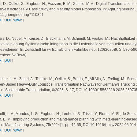
, D.; Oelker, S.; Engbers, H.; Frazzon, E. M.; Sellitto, M. A.: Digital Transformation
rvest Activities: A Case Study and Maturity Model Proposition. In: AgriEngineering,
0/agriengineering7110391
X
|
DOI
|
www
]
s, D.; Nübel, M; Keiser, D.; Bleckmann, M; Schmidt, M; Freitag, M.: Nachhaltigkeit 
smittelplanung Systematische Integration in die Lastenhefte von manuellen und h
systemen. In: Zeitschrift für wirtschaftlichen Fabrikbetrieb, 120(2025)9, S. 580-5
Projekt: NaBeMi)
X
|
DOI
]
cher, L. M.; Zeqiri, A.; Teucke, M.; Oelker, S.; Broda, E.; Ait Alla, A.; Freitag, M.: Sc
n-Based Heavy-Duty Logistics: Transformation Pathways for Germanys Trucking Sec
l of Sustainable Transportation, 0/2025, S. 17, DOI 10.1080/15568318.2025.2597
X
|
DOI
]
olli, L. V.; Mendes, L. G.; Engbers, H.; Leohold, S.; Triska, Y.; Flores, M. R.; de Souza
, E. M.: Improving production and maintenance planning with meta-learning-based fa
l of Manufacturing Systems, 75(2024)1, pp. 42-55, DOI 10.1016/j.jmsy.2024.05.01
X
|
DOI
|
www
]