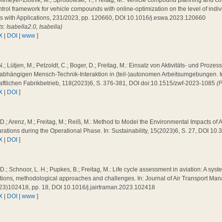
ffmeyer-Zlotnik, M.; Sprodowski, T.; Freitag, M.: Vehicle compound planning and co
trol framework for vehicle compounds with online-optimization on the level of indiv
s with Applications, 231/2023, pp. 120660, DOI 10.1016/j.eswa.2023.120660
ts: Isabella2.0, Isabella)
X
|
DOI
|
www
]
N.; Lütjen, M.; Petzoldt, C.; Boger, D.; Freitag, M.: Einsatz von Aktivitäts- und Proz
abhängigen Mensch-Technik-Interaktion in (teil-)autonomen Arbeitsumgebungen. In: 
aftlichen Fabrikbetrieb, 118(2023)6, S. 376-381, DOI doi:10.1515/zwf-2023-1085
(
X
|
DOI
]
 D.; Arenz, M.; Freitag, M.; Reiß, M.: Method to Model the Environmental Impacts of A
rations during the Operational Phase. In: Sustainability, 15(2023)6, S. 27, DOI 1
X
|
DOI
]
 D.; Schnoor, L. H.; Pupkes, B.; Freitag, M.: Life cycle assessment in aviation: A syste
tions, methodological approaches and challenges. In: Journal of Air Transport Ma
23)102418, pp. 18, DOI 10.1016/j.jairtraman.2023.102418
X
|
DOI
|
www
]