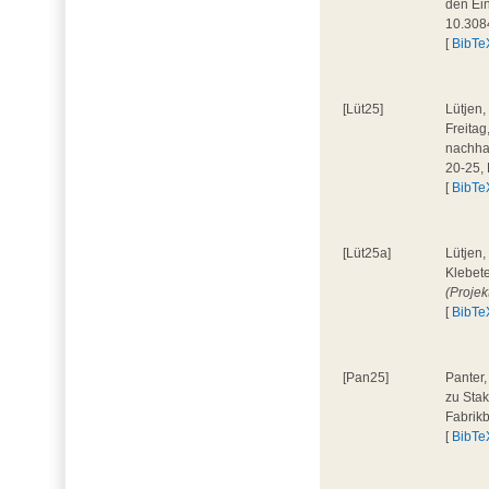
den Ein
10.308
[
BibTe
[Lüt25]
Lütjen,
Freita
nachhal
20-25,
[
BibTe
[Lüt25a]
Lütjen,
Klebete
(Projek
[
BibTe
[Pan25]
Panter,
zu Stak
Fabrik
[
BibTe