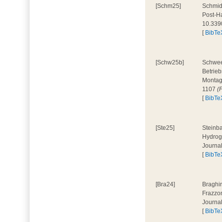
[Schm25]
Schmidt
Post-Ha
10.339
[
BibTe
[Schw25b]
Schweer
Betrieb
Montage
1107
(
[
BibTe
[Ste25]
Steinba
Hydroge
Journa
[
BibTe
[Bra24]
Braghir
Frazzon
Journa
[
BibTe