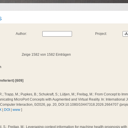
S
Author:
Project:
Zeige 1582 von 1582 Einträgen
n
(referiert) [609]
R.; Trapp, M.; Pupkes, B.; Schukraft, S.; Lütjen, M.; Freitag, M.: From Concept to Im
cating MicroPort Concepts with Augmented and Virtual Reality. In: International J
Computer Interaction, 0/2026, pp. 20, DOI 10.1080/10447318.2026.2664707
(proj
X
|
DOI
|
www
]
, S.; Freitag, M.: Leveraging context information for machine health prognosis wit