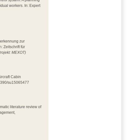
ntrol system: A planning
idual workers. In: Expert
esserkennung zur
Zeitschrift für
Projekt: MEXOT)
ircraft Cabin
0.3390/su15065477
matic literature review of
nagement,