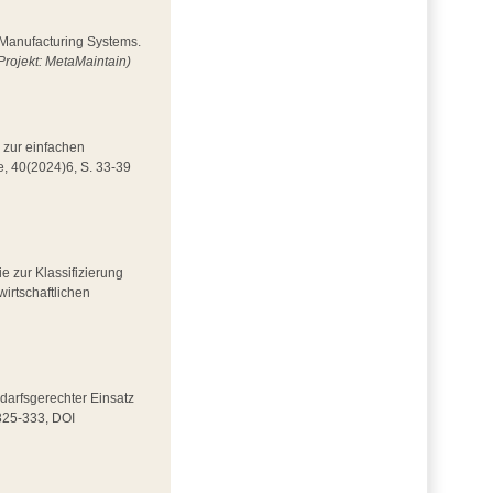
n Manufacturing Systems.
Projekt: MetaMaintain)
 zur einfachen
e, 40(2024)6, S. 33-39
ie zur Klassifizierung
wirtschaftlichen
Bedarfsgerechter Einsatz
 325-333, DOI