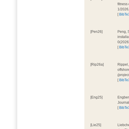
fitness
1/2026
[
BibTe
[Pen26]
Peng, S
install
0(2026
[
BibTe
[Rip26a]
Rippel,
offshor
(projec
[
BibTe
[Eng25]
Engbers
Journa
[
BibTe
[Lie25]
Liebche