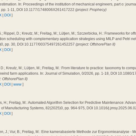
 estimation. In: Proceedings of the institution of mechanical engineers, part o: journal 
, pp. 1-11, DOI 10.1177/1748006X261417222
(project: Prophecy)
X
|
DOI
]
.; Rippel, D.; Kreutz, M.; Freitag, M.; Lütjen, M.; Szczerbicka, H.: Frameworks for of
ation scheduling with complementary application strategies using MILP and Petri n
)0, pp. 30, DOI 10.1177/00375497261452257
(project: OffshorePlan II)
X
|
DOI
]
 D.; Kreutz, M.; Lütjen, M.; Freitag, M.: From literature to practice: taxonomy to co
ewind farm applications. In: Journal of Simulation, 0/2026, pp. 1-18, DOI 10.108
t: OffshorePlan II)
X
|
DOI
|
www
]
, H.; Freitag, M.: Automated Algorithm Selection for Predictive Maintenance: Adva
l of Manufacturing Systems, 82(2025)0, pp. 964-975, DOI 10.1016/j.jmsy.2025.06.
X
|
DOI
]
n, J.; Vur, B.; Freitag, M.: Eine kamerabasierte Methode zur Ergonomieanalyse - 