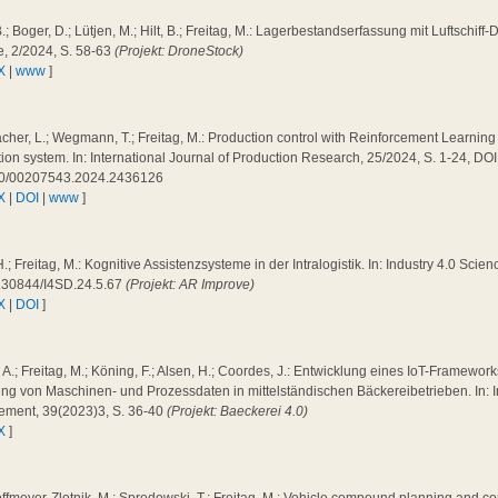
B.; Boger, D.; Lütjen, M.; Hilt, B.; Freitag, M.: Lagerbestandserfassung mit Luftschiff-
e, 2/2024, S. 58-63
(Projekt: DroneStock)
X
|
www
]
cher, L.; Wegmann, T.; Freitag, M.: Production control with Reinforcement Learning 
ion system. In: International Journal of Production Research, 25/2024, S. 1-24, DOI
0/00207543.2024.2436126
X
|
DOI
|
www
]
H.; Freitag, M.: Kognitive Assistenzsysteme in der Intralogistik. In: Industry 4.0 Scie
.30844/I4SD.24.5.67
(Projekt: AR Improve)
X
|
DOI
]
a, A.; Freitag, M.; Köning, F.; Alsen, H.; Coordes, J.: Entwicklung eines IoT-Framewo
ng von Maschinen- und Prozessdaten in mittelständischen Bäckereibetrieben. In: I
ment, 39(2023)3, S. 36-40
(Projekt: Baeckerei 4.0)
X
]