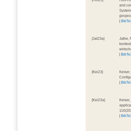
[Hof23]
Hoff-Ho
and con
System
(projec
[
BibTe
[Jat23a]
Jathe, 
kontext
wirtsch
[
BibTe
[Kei23]
Keiser,
Configu
[
BibTe
[Kei23a]
Keiser,
applica
110(20
[
BibTe