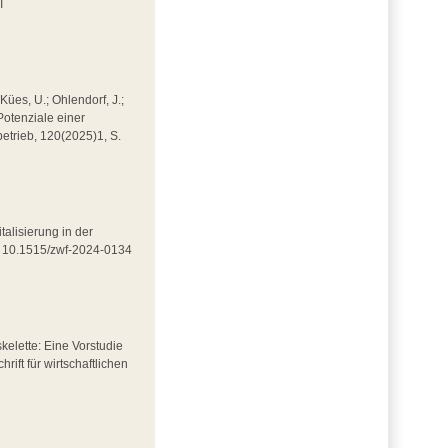
I
 Kües, U.; Ohlendorf, J.;
Potenziale einer
kbetrieb, 120(2025)1, S.
italisierung in der
DOI 10.1515/zwf-2024-0134
skelette: Eine Vorstudie
rift für wirtschaftlichen