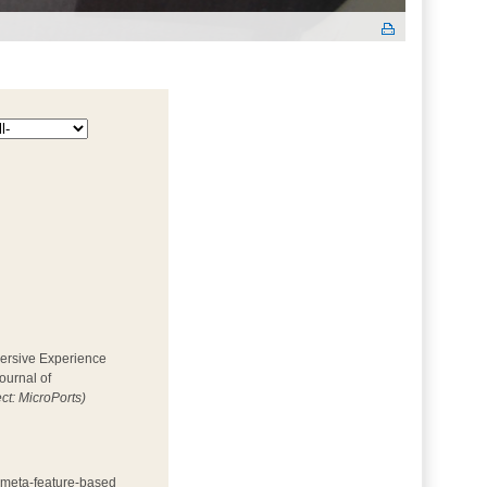
mersive Experience 
ournal of
ect: MicroPorts)
h meta-feature-based