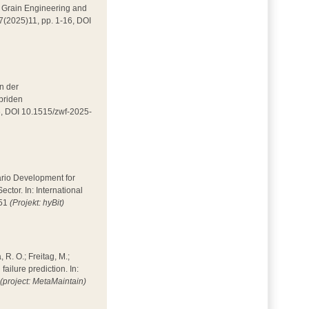
 in Grain Engineering and
 7(2025)11, pp. 1-16, DOI
in der
ybriden
86, DOI 10.1515/zwf-2025-
enario Development for
tor. In: International
351
(Projekt: hyBit)
, R. O.; Freitag, M.;
ilure prediction. In:
4
(project: MetaMaintain)