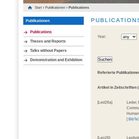
Start
›
Publikationen
› Publications
PUBLICATION
Publikationen
Publications
Year:
Theses and Reports
Talks without Papers
Demonstration and Exhibition
Referierte Publikatione
Artikel in Zeitschriften 
[Led26a]
Leder, 
Communi
Human
[
BibTe
[Leo26]
Leohold