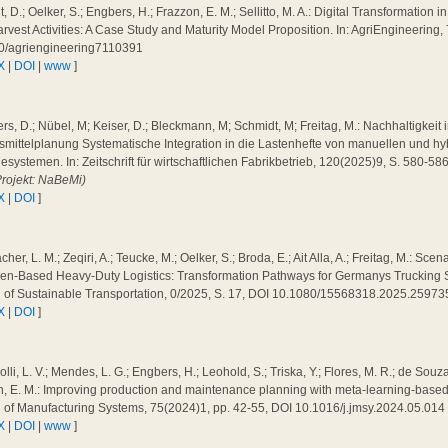
, D.; Oelker, S.; Engbers, H.; Frazzon, E. M.; Sellitto, M. A.: Digital Transformation
rvest Activities: A Case Study and Maturity Model Proposition. In: AgriEngineering,
0/agriengineering7110391
X
|
DOI
|
www
]
s, D.; Nübel, M; Keiser, D.; Bleckmann, M; Schmidt, M; Freitag, M.: Nachhaltigkeit 
smittelplanung Systematische Integration in die Lastenhefte von manuellen und h
systemen. In: Zeitschrift für wirtschaftlichen Fabrikbetrieb, 120(2025)9, S. 580-5
Projekt: NaBeMi)
X
|
DOI
]
cher, L. M.; Zeqiri, A.; Teucke, M.; Oelker, S.; Broda, E.; Ait Alla, A.; Freitag, M.: Sc
n-Based Heavy-Duty Logistics: Transformation Pathways for Germanys Trucking Sec
l of Sustainable Transportation, 0/2025, S. 17, DOI 10.1080/15568318.2025.2597
X
|
DOI
]
olli, L. V.; Mendes, L. G.; Engbers, H.; Leohold, S.; Triska, Y.; Flores, M. R.; de Souza
, E. M.: Improving production and maintenance planning with meta-learning-based fa
l of Manufacturing Systems, 75(2024)1, pp. 42-55, DOI 10.1016/j.jmsy.2024.05.01
X
|
DOI
|
www
]