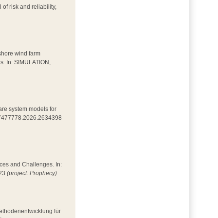
of risk and reliability,
fshore wind farm
ets. In: SIMULATION,
mpare system models for
0/17477778.2026.2634398
nces and Challenges. In:
023
(project: Prophecy)
Methodenentwicklung für