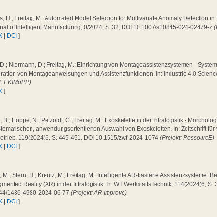
, H.; Freitag, M.: Automated Model Selection for Multivariate Anomaly Detection i
rnal of Intelligent Manufacturing, 0/2024, S. 32, DOI 10.1007/s10845-024-02479-z
(
X
|
DOI
]
 D.; Niermann, D.; Freitag, M.: Einrichtung von Montageassistenzsystemen - System
ration von Montageanweisungen und Assistenzfunktionen. In: Industrie 4.0 Scienc
kt: EKIMuPP)
X
]
 B.; Hoppe, N.; Petzoldt, C.; Freitag, M.: Exoskelette in der Intralogistik - Morpholog
tematischen, anwendungsorientierten Auswahl von Exoskeletten. In: Zeitschrift für 
betrieb, 119(2024)6, S. 445-451, DOI 10.1515/zwf-2024-1074
(Projekt: RessourcE)
X
|
DOI
]
 M.; Stern, H.; Kreutz, M.; Freitag, M.: Intelligente AR-basierte Assistenzsysteme: 
mented Reality (AR) in der Intralogistik. In: WT WerkstattsTechnik, 114(2024)6, S.
44/1436-4980-2024-06-77
(Projekt: AR Improve)
X
|
DOI
]