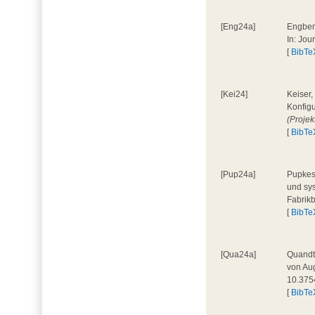
[Eng24a]
Engbers
In: Jou
[
BibTe
[Kei24]
Keiser,
Konfigu
(Proje
[
BibTe
[Pup24a]
Pupkes,
und sys
Fabrik
[
BibTe
[Qua24a]
Quandt,
von Aug
10.375
[
BibTe