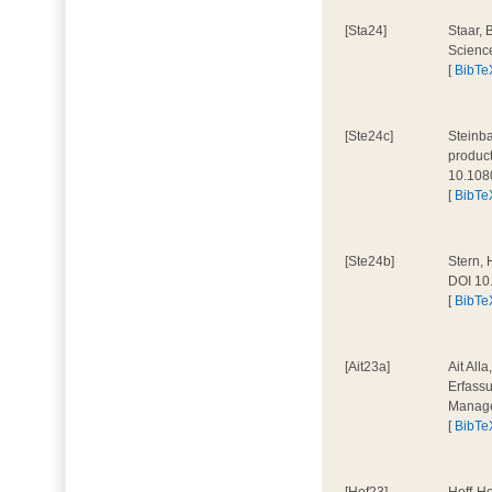
[Sta24]
Staar, 
Scienc
[
BibTe
[Ste24c]
Steinba
product
10.108
[
BibTe
[Ste24b]
Stern, 
DOI 10
[
BibTe
[Ait23a]
Ait All
Erfassu
Manage
[
BibTe