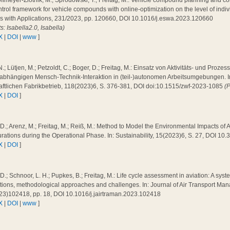
ffmeyer-Zlotnik, M.; Sprodowski, T.; Freitag, M.: Vehicle compound planning and co
trol framework for vehicle compounds with online-optimization on the level of indiv
s with Applications, 231/2023, pp. 120660, DOI 10.1016/j.eswa.2023.120660
ts: Isabella2.0, Isabella)
X
|
DOI
|
www
]
N.; Lütjen, M.; Petzoldt, C.; Boger, D.; Freitag, M.: Einsatz von Aktivitäts- und Proz
abhängigen Mensch-Technik-Interaktion in (teil-)autonomen Arbeitsumgebungen. In: 
aftlichen Fabrikbetrieb, 118(2023)6, S. 376-381, DOI doi:10.1515/zwf-2023-1085
(
X
|
DOI
]
 D.; Arenz, M.; Freitag, M.; Reiß, M.: Method to Model the Environmental Impacts of A
rations during the Operational Phase. In: Sustainability, 15(2023)6, S. 27, DOI 1
X
|
DOI
]
 D.; Schnoor, L. H.; Pupkes, B.; Freitag, M.: Life cycle assessment in aviation: A syste
tions, methodological approaches and challenges. In: Journal of Air Transport Ma
23)102418, pp. 18, DOI 10.1016/j.jairtraman.2023.102418
X
|
DOI
|
www
]