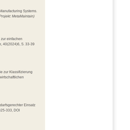
n Manufacturing Systems.
Projekt: MetaMaintain)
 zur einfachen
e, 40(2024)6, S. 33-39
ie zur Klassifizierung
wirtschaftlichen
Bedarfsgerechter Einsatz
 325-333, DOI