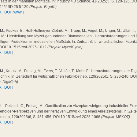
satz in der manullen Montage. In: Industry 4.0 Science, 41(2025)5, S. 120-126, DO
44/I4SD.25.5.120
(Projekt: ErgoKI)
X
|
DOI
|
www
]
 M.; Pupkes, B.; Hoff-Hoffmeyer-Zlotnik, M.; Trapp, M.; Vogel, M.; Unger, M.; Ullah, I.;
g, M.: Herstellung von Myzel-gebundenen Biomaterialien - Herausforderungen und 
tigen Produktion im industriellen Maßstab. In: Zeitschrift für wirtschaftlichen Fabri
 DOI 10.1515/zwf-2025-1012
(Projekt: MycelCycle)
X
|
DOI
]
 M.; Kreutz, M.; Freitag, M.; Evers, T.; Vallée, T.; Mohr, F.: Herausforderungen der Dig
chnik. In: Zeitschrift für wirtschaftlichen Fabrikbetrieb, 120(2025)1, S. 236-240, 
t: DigiKleb)
X
|
DOI
]
 L.; Petzoldt, C.; Freitag, M.: Gamification zur Akzeptanzsteigerung industrieller Exo
eholder-Perspektiven und der iterativen Entwicklung eines Anreizsystems. In: Zeitsch
betrieb, 120(2025)6, S. 451-456, DOI 10.1515/zwf-2025-1066
(Projekt: MEXOT)
X
|
DOI
]