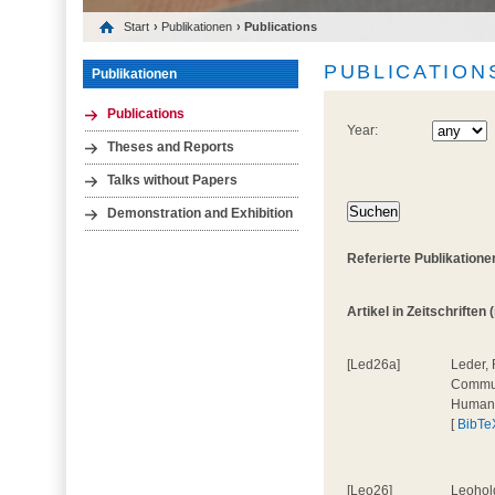
Start
›
Publikationen
› Publications
PUBLICATION
Publikationen
Publications
Year:
Theses and Reports
Talks without Papers
Demonstration and Exhibition
Referierte Publikatione
Artikel in Zeitschriften 
[Led26a]
Leder, 
Communi
Human
[
BibTe
[Leo26]
Leohold