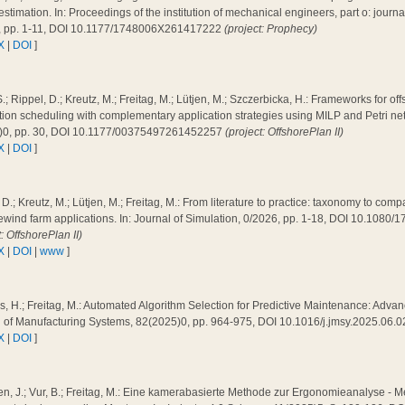
 estimation. In: Proceedings of the institution of mechanical engineers, part o: journal 
, pp. 1-11, DOI 10.1177/1748006X261417222
(project: Prophecy)
X
|
DOI
]
.; Rippel, D.; Kreutz, M.; Freitag, M.; Lütjen, M.; Szczerbicka, H.: Frameworks for of
ation scheduling with complementary application strategies using MILP and Petri n
)0, pp. 30, DOI 10.1177/00375497261452257
(project: OffshorePlan II)
X
|
DOI
]
 D.; Kreutz, M.; Lütjen, M.; Freitag, M.: From literature to practice: taxonomy to co
ewind farm applications. In: Journal of Simulation, 0/2026, pp. 1-18, DOI 10.108
t: OffshorePlan II)
X
|
DOI
|
www
]
, H.; Freitag, M.: Automated Algorithm Selection for Predictive Maintenance: Adva
l of Manufacturing Systems, 82(2025)0, pp. 964-975, DOI 10.1016/j.jmsy.2025.06.
X
|
DOI
]
n, J.; Vur, B.; Freitag, M.: Eine kamerabasierte Methode zur Ergonomieanalyse - 