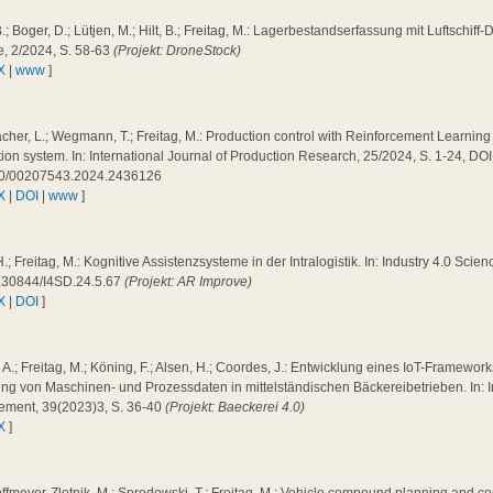
B.; Boger, D.; Lütjen, M.; Hilt, B.; Freitag, M.: Lagerbestandserfassung mit Luftschiff-
e, 2/2024, S. 58-63
(Projekt: DroneStock)
X
|
www
]
cher, L.; Wegmann, T.; Freitag, M.: Production control with Reinforcement Learning 
ion system. In: International Journal of Production Research, 25/2024, S. 1-24, DOI
0/00207543.2024.2436126
X
|
DOI
|
www
]
H.; Freitag, M.: Kognitive Assistenzsysteme in der Intralogistik. In: Industry 4.0 Scie
.30844/I4SD.24.5.67
(Projekt: AR Improve)
X
|
DOI
]
a, A.; Freitag, M.; Köning, F.; Alsen, H.; Coordes, J.: Entwicklung eines IoT-Framewo
ng von Maschinen- und Prozessdaten in mittelständischen Bäckereibetrieben. In: I
ment, 39(2023)3, S. 36-40
(Projekt: Baeckerei 4.0)
X
]