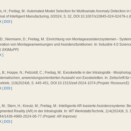
, H.; Freitag, M.: Automated Model Selection for Multivariate Anomaly Detection i
rnal of Intelligent Manufacturing, 0/2024, S. 32, DOI 10.1007/s10845-024-02479-z
(
X
|
DOI
]
 D.; Niermann, D.; Freitag, M.: Einrichtung von Montageassistenzsystemen - System
ration von Montageanweisungen und Assistenzfunktionen. In: Industrie 4.0 Scienc
kt: EKIMuPP)
X
]
 B.; Hoppe, N.; Petzoldt, C.; Freitag, M.: Exoskelette in der Intralogistik - Morpholog
tematischen, anwendungsorientierten Auswahl von Exoskeletten. In: Zeitschrift für 
betrieb, 119(2024)6, S. 445-451, DOI 10.1515/zwf-2024-1074
(Projekt: RessourcE)
X
|
DOI
]
 M.; Stern, H.; Kreutz, M.; Freitag, M.: Intelligente AR-basierte Assistenzsysteme: 
mented Reality (AR) in der Intralogistik. In: WT WerkstattsTechnik, 114(2024)6, S.
44/1436-4980-2024-06-77
(Projekt: AR Improve)
X
|
DOI
]