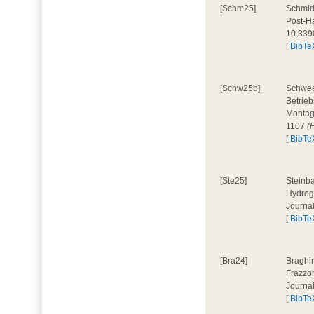
[Schm25]
Schmidt
Post-Ha
10.339
[
BibTe
[Schw25b]
Schweer
Betrieb
Montage
1107
(
[
BibTe
[Ste25]
Steinba
Hydroge
Journa
[
BibTe
[Bra24]
Braghir
Frazzon
Journa
[
BibTe