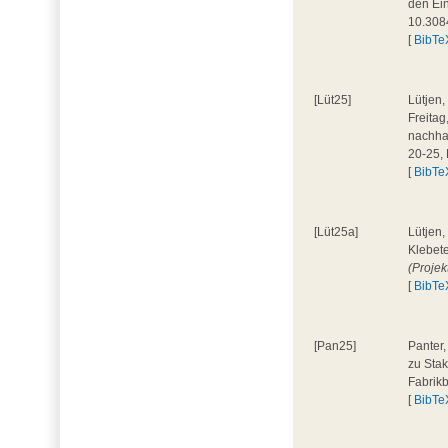
den Ein
10.308
[
BibTe
[Lüt25]
Lütjen,
Freita
nachhal
20-25,
[
BibTe
[Lüt25a]
Lütjen,
Klebete
(Projek
[
BibTe
[Pan25]
Panter,
zu Stak
Fabrik
[
BibTe