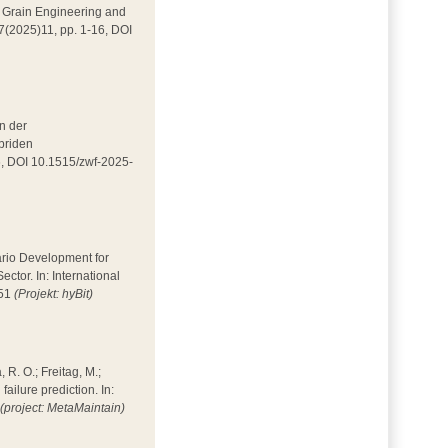
 in Grain Engineering and
 7(2025)11, pp. 1-16, DOI
in der
ybriden
86, DOI 10.1515/zwf-2025-
enario Development for
tor. In: International
351
(Projekt: hyBit)
, R. O.; Freitag, M.;
ilure prediction. In:
4
(project: MetaMaintain)