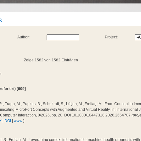
S
Author:
Project:
Zeige 1582 von 1582 Einträgen
n
(referiert) [609]
R.; Trapp, M.; Pupkes, B.; Schukraft, S.; Lütjen, M.; Freitag, M.: From Concept to Im
cating MicroPort Concepts with Augmented and Virtual Reality. In: International J
Computer Interaction, 0/2026, pp. 20, DOI 10.1080/10447318.2026.2664707
(proj
X
|
DOI
|
www
]
, S.; Freitag, M.: Leveraging context information for machine health prognosis wit