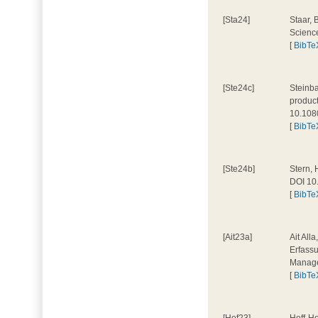
[Sta24]
Staar, 
Scienc
[
BibTe
[Ste24c]
Steinba
product
10.108
[
BibTe
[Ste24b]
Stern, 
DOI 10
[
BibTe
[Ait23a]
Ait All
Erfassu
Manage
[
BibTe