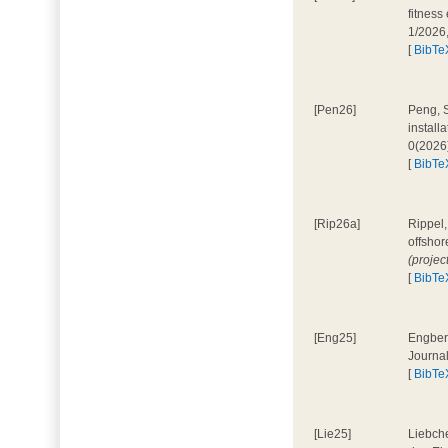
fitness
1/2026
[
BibTe
[Pen26]
Peng, S
install
0(2026
[
BibTe
[Rip26a]
Rippel,
offshor
(projec
[
BibTe
[Eng25]
Engbers
Journa
[
BibTe
[Lie25]
Liebche