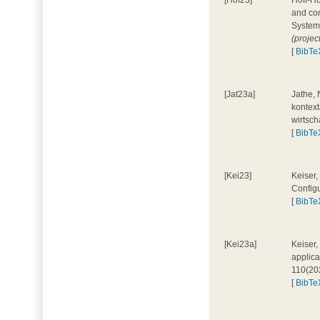
[Hof23]
Hoff-Ho
and con
System
(projec
[
BibTe
[Jat23a]
Jathe, 
kontext
wirtsch
[
BibTe
[Kei23]
Keiser,
Configu
[
BibTe
[Kei23a]
Keiser,
applica
110(20
[
BibTe