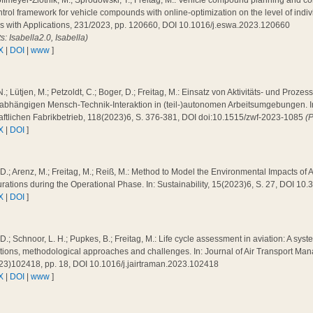
ffmeyer-Zlotnik, M.; Sprodowski, T.; Freitag, M.: Vehicle compound planning and co
trol framework for vehicle compounds with online-optimization on the level of indiv
s with Applications, 231/2023, pp. 120660, DOI 10.1016/j.eswa.2023.120660
ts: Isabella2.0, Isabella)
X
|
DOI
|
www
]
N.; Lütjen, M.; Petzoldt, C.; Boger, D.; Freitag, M.: Einsatz von Aktivitäts- und Proz
abhängigen Mensch-Technik-Interaktion in (teil-)autonomen Arbeitsumgebungen. In: 
aftlichen Fabrikbetrieb, 118(2023)6, S. 376-381, DOI doi:10.1515/zwf-2023-1085
(
X
|
DOI
]
 D.; Arenz, M.; Freitag, M.; Reiß, M.: Method to Model the Environmental Impacts of A
rations during the Operational Phase. In: Sustainability, 15(2023)6, S. 27, DOI 1
X
|
DOI
]
 D.; Schnoor, L. H.; Pupkes, B.; Freitag, M.: Life cycle assessment in aviation: A syste
tions, methodological approaches and challenges. In: Journal of Air Transport Ma
23)102418, pp. 18, DOI 10.1016/j.jairtraman.2023.102418
X
|
DOI
|
www
]