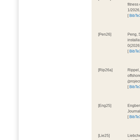
fitness
1/2026
[
BibTe
[Pen26]
Peng, S
install
0(2026
[
BibTe
[Rip26a]
Rippel,
offshor
(projec
[
BibTe
[Eng25]
Engbers
Journa
[
BibTe
[Lie25]
Liebche