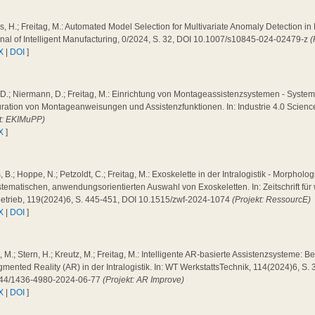
, H.; Freitag, M.: Automated Model Selection for Multivariate Anomaly Detection i
rnal of Intelligent Manufacturing, 0/2024, S. 32, DOI 10.1007/s10845-024-02479-z
(
X
|
DOI
]
 D.; Niermann, D.; Freitag, M.: Einrichtung von Montageassistenzsystemen - System
ration von Montageanweisungen und Assistenzfunktionen. In: Industrie 4.0 Scienc
kt: EKIMuPP)
X
]
 B.; Hoppe, N.; Petzoldt, C.; Freitag, M.: Exoskelette in der Intralogistik - Morpholog
tematischen, anwendungsorientierten Auswahl von Exoskeletten. In: Zeitschrift für 
betrieb, 119(2024)6, S. 445-451, DOI 10.1515/zwf-2024-1074
(Projekt: RessourcE)
X
|
DOI
]
 M.; Stern, H.; Kreutz, M.; Freitag, M.: Intelligente AR-basierte Assistenzsysteme: 
mented Reality (AR) in der Intralogistik. In: WT WerkstattsTechnik, 114(2024)6, S.
44/1436-4980-2024-06-77
(Projekt: AR Improve)
X
|
DOI
]