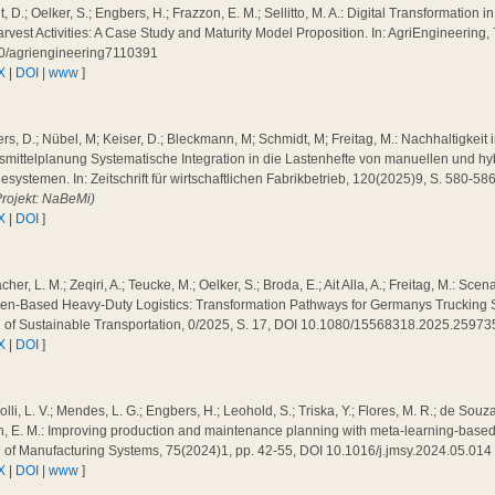
, D.; Oelker, S.; Engbers, H.; Frazzon, E. M.; Sellitto, M. A.: Digital Transformation
rvest Activities: A Case Study and Maturity Model Proposition. In: AgriEngineering,
0/agriengineering7110391
X
|
DOI
|
www
]
s, D.; Nübel, M; Keiser, D.; Bleckmann, M; Schmidt, M; Freitag, M.: Nachhaltigkeit 
smittelplanung Systematische Integration in die Lastenhefte von manuellen und h
systemen. In: Zeitschrift für wirtschaftlichen Fabrikbetrieb, 120(2025)9, S. 580-5
Projekt: NaBeMi)
X
|
DOI
]
cher, L. M.; Zeqiri, A.; Teucke, M.; Oelker, S.; Broda, E.; Ait Alla, A.; Freitag, M.: Sc
n-Based Heavy-Duty Logistics: Transformation Pathways for Germanys Trucking Sec
l of Sustainable Transportation, 0/2025, S. 17, DOI 10.1080/15568318.2025.2597
X
|
DOI
]
olli, L. V.; Mendes, L. G.; Engbers, H.; Leohold, S.; Triska, Y.; Flores, M. R.; de Souza
, E. M.: Improving production and maintenance planning with meta-learning-based fa
l of Manufacturing Systems, 75(2024)1, pp. 42-55, DOI 10.1016/j.jmsy.2024.05.01
X
|
DOI
|
www
]