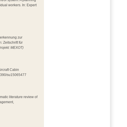
ntrol system: A planning
idual workers. In: Expert
esserkennung zur
Zeitschrift für
Projekt: MEXOT)
ircraft Cabin
0.3390/su15065477
matic literature review of
nagement,