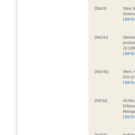
[Sta24]
Staar, 
Scienc
[
BibTe
[Ste24c]
Steinba
product
10.108
[
BibTe
[Ste24b]
Stern, 
DOI 10
[
BibTe
[Ait23a]
Ait All
Erfassu
Manage
[
BibTe