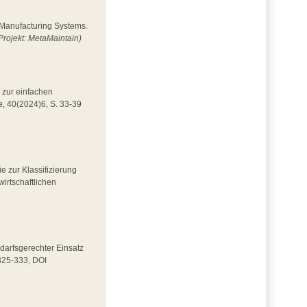
n Manufacturing Systems.
Projekt: MetaMaintain)
 zur einfachen
e, 40(2024)6, S. 33-39
ie zur Klassifizierung
wirtschaftlichen
Bedarfsgerechter Einsatz
 325-333, DOI