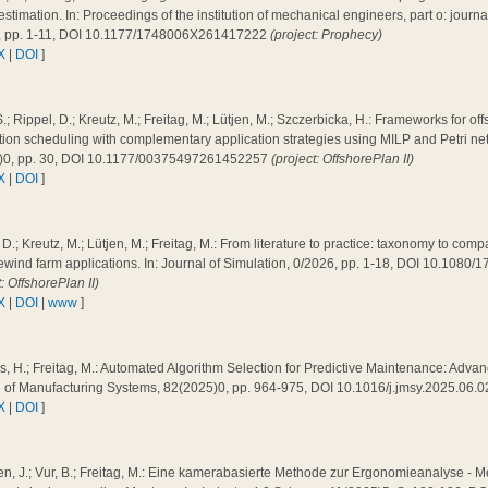
 estimation. In: Proceedings of the institution of mechanical engineers, part o: journal 
, pp. 1-11, DOI 10.1177/1748006X261417222
(project: Prophecy)
X
|
DOI
]
.; Rippel, D.; Kreutz, M.; Freitag, M.; Lütjen, M.; Szczerbicka, H.: Frameworks for of
ation scheduling with complementary application strategies using MILP and Petri n
)0, pp. 30, DOI 10.1177/00375497261452257
(project: OffshorePlan II)
X
|
DOI
]
 D.; Kreutz, M.; Lütjen, M.; Freitag, M.: From literature to practice: taxonomy to co
ewind farm applications. In: Journal of Simulation, 0/2026, pp. 1-18, DOI 10.108
t: OffshorePlan II)
X
|
DOI
|
www
]
, H.; Freitag, M.: Automated Algorithm Selection for Predictive Maintenance: Adva
l of Manufacturing Systems, 82(2025)0, pp. 964-975, DOI 10.1016/j.jmsy.2025.06.
X
|
DOI
]
n, J.; Vur, B.; Freitag, M.: Eine kamerabasierte Methode zur Ergonomieanalyse - 