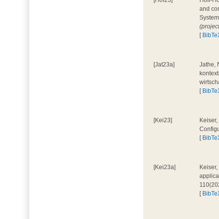
[Hof23]
Hoff-Ho
and con
System
(projec
[
BibTe
[Jat23a]
Jathe, 
kontext
wirtsch
[
BibTe
[Kei23]
Keiser,
Configu
[
BibTe
[Kei23a]
Keiser,
applica
110(20
[
BibTe