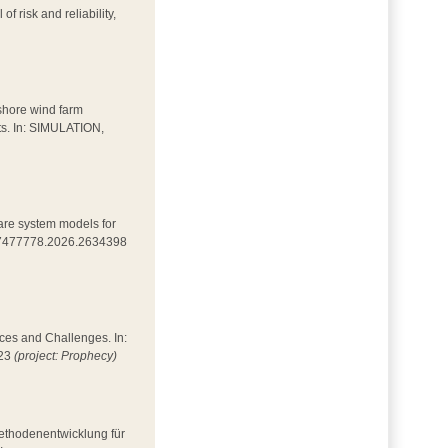
of risk and reliability,
fshore wind farm
ets. In: SIMULATION,
mpare system models for
0/17477778.2026.2634398
nces and Challenges. In:
023
(project: Prophecy)
Methodenentwicklung für