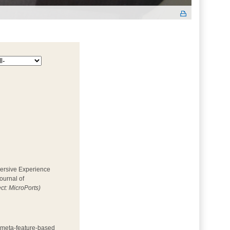
mersive Experience 
ournal of
ect: MicroPorts)
h meta-feature-based