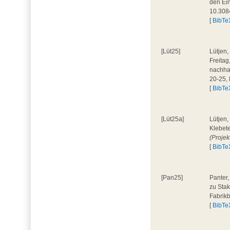
den Ein
10.308
[
BibTe
[Lüt25]
Lütjen,
Freita
nachhal
20-25,
[
BibTe
[Lüt25a]
Lütjen,
Klebete
(Projek
[
BibTe
[Pan25]
Panter,
zu Stak
Fabrik
[
BibTe