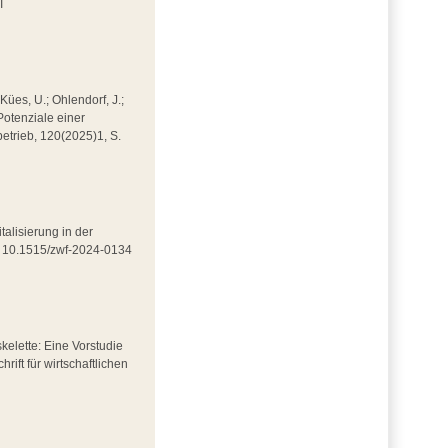
I
 Kües, U.; Ohlendorf, J.;
Potenziale einer
kbetrieb, 120(2025)1, S.
italisierung in der
DOI 10.1515/zwf-2024-0134
skelette: Eine Vorstudie
rift für wirtschaftlichen