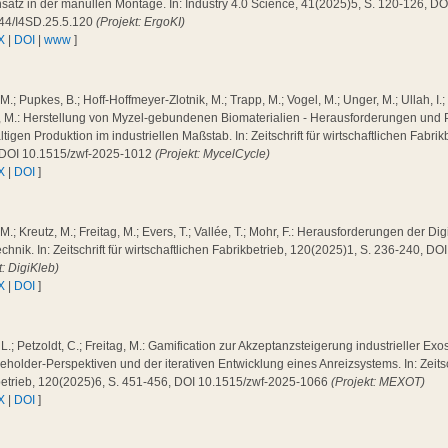
satz in der manullen Montage. In: Industry 4.0 Science, 41(2025)5, S. 120-126, DO
44/I4SD.25.5.120
(Projekt: ErgoKI)
X
|
DOI
|
www
]
 M.; Pupkes, B.; Hoff-Hoffmeyer-Zlotnik, M.; Trapp, M.; Vogel, M.; Unger, M.; Ullah, I.;
g, M.: Herstellung von Myzel-gebundenen Biomaterialien - Herausforderungen und 
tigen Produktion im industriellen Maßstab. In: Zeitschrift für wirtschaftlichen Fabri
 DOI 10.1515/zwf-2025-1012
(Projekt: MycelCycle)
X
|
DOI
]
 M.; Kreutz, M.; Freitag, M.; Evers, T.; Vallée, T.; Mohr, F.: Herausforderungen der Dig
chnik. In: Zeitschrift für wirtschaftlichen Fabrikbetrieb, 120(2025)1, S. 236-240, 
t: DigiKleb)
X
|
DOI
]
 L.; Petzoldt, C.; Freitag, M.: Gamification zur Akzeptanzsteigerung industrieller Exo
eholder-Perspektiven und der iterativen Entwicklung eines Anreizsystems. In: Zeitsch
betrieb, 120(2025)6, S. 451-456, DOI 10.1515/zwf-2025-1066
(Projekt: MEXOT)
X
|
DOI
]