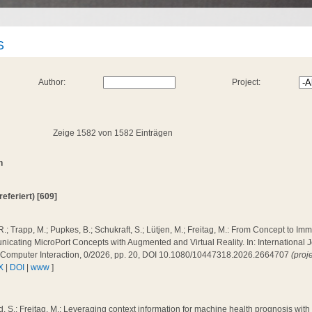
S
Author:
Project:
Zeige 1582 von 1582 Einträgen
n
(referiert) [609]
R.; Trapp, M.; Pupkes, B.; Schukraft, S.; Lütjen, M.; Freitag, M.: From Concept to Im
cating MicroPort Concepts with Augmented and Virtual Reality. In: International J
Computer Interaction, 0/2026, pp. 20, DOI 10.1080/10447318.2026.2664707
(proj
X
|
DOI
|
www
]
, S.; Freitag, M.: Leveraging context information for machine health prognosis wit