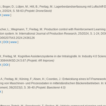
B.; Boger, D.; Lütjen, M.; Hilt, B.; Freitag, M.: Lagerbestandserfassung mit Luftschiff-
e, 2/2024, S. 58-63
(Projekt: DroneStock)
X
|
www
]
cher, L.; Wegmann, T.; Freitag, M.: Production control with Reinforcement Learning 
ion system. In: International Journal of Production Research, 25/2024, S. 1-24, DOI
0/00207543.2024.2436126
X
|
DOI
|
www
]
H.; Freitag, M.: Kognitive Assistenzsysteme in der Intralogistik. In: Industry 4.0 Scie
.30844/I4SD.24.5.67
(Projekt: AR Improve)
X
|
DOI
]
a, A.; Freitag, M.; Köning, F.; Alsen, H.; Coordes, J.: Entwicklung eines IoT-Framewo
ng von Maschinen- und Prozessdaten in mittelständischen Bäckereibetrieben. In: I
ment, 39(2023)3, S. 36-40
(Projekt: Baeckerei 4.0)
X
]