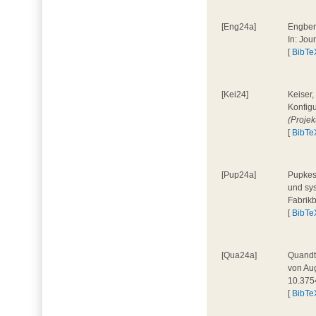
[Eng24a]
Engbers
In: Jou
[
BibTe
[Kei24]
Keiser,
Konfigu
(Proje
[
BibTe
[Pup24a]
Pupkes,
und sys
Fabrik
[
BibTe
[Qua24a]
Quandt,
von Aug
10.375
[
BibTe