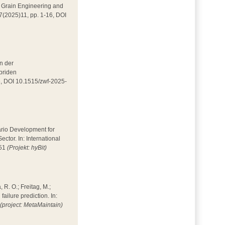
 in Grain Engineering and
 7(2025)11, pp. 1-16, DOI
in der
ybriden
86, DOI 10.1515/zwf-2025-
enario Development for
tor. In: International
351
(Projekt: hyBit)
, R. O.; Freitag, M.;
ilure prediction. In:
4
(project: MetaMaintain)