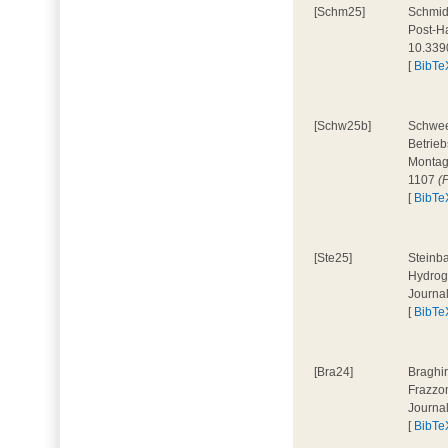
[Schm25]
Schmidt
Post-Ha
10.339
[
BibTe
[Schw25b]
Schweer
Betrieb
Montage
1107
(
[
BibTe
[Ste25]
Steinba
Hydroge
Journa
[
BibTe
[Bra24]
Braghir
Frazzon
Journa
[
BibTe