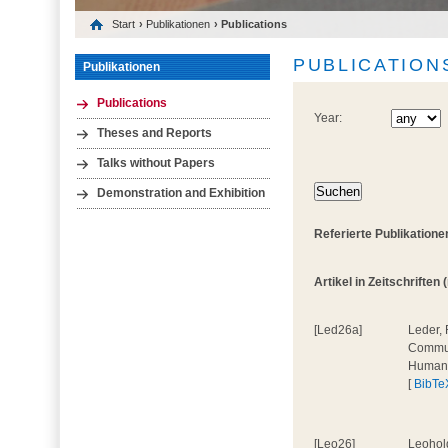
Start
›
Publikationen
› Publications
PUBLICATION
Publikationen
Publications
Year:
Theses and Reports
Talks without Papers
Demonstration and Exhibition
Referierte Publikatione
Artikel in Zeitschriften 
[Led26a]
Leder, 
Communi
Human
[
BibTe
[Leo26]
Leohold