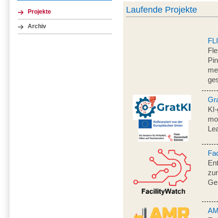
Laufende Projekte
Projekte
Archiv
FL
Fle
Pi
men
ge
Gr
KI-
mo
Le
Fac
En
zur
Ge
AM