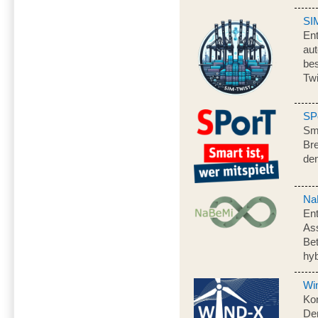
SI
Ent
aut
be
Twi
SP
Sma
Bre
de
Na
Ent
As
Bet
hy
Wi
Ko
Dem