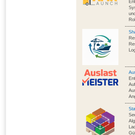
Ent
Sys
und
Ro
Sh
Res
Res
Log
Au
Ent
Auf
Aus
An
St
Seq
Alg
La
Gü