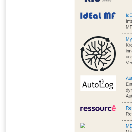
Id
Int
M
My
Kre
inn
und
Ve
Au
En
dyn
Aut
Re
Res
MD
Mit