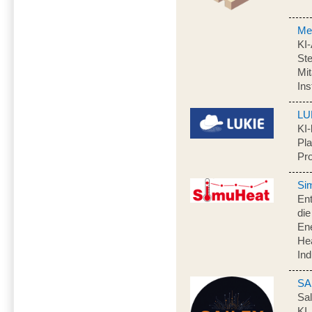
Me
KI
Ste
Mit
In
LU
KI-
Pla
Pr
Si
Ent
di
Ene
Hea
Ind
SA
Sal
KI