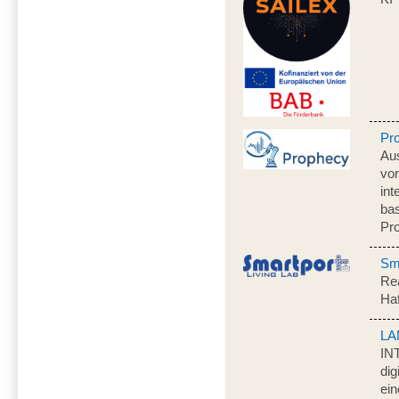
Pr
Au
vo
int
ba
Pr
Sma
Rea
Ha
LA
IN
dig
ein