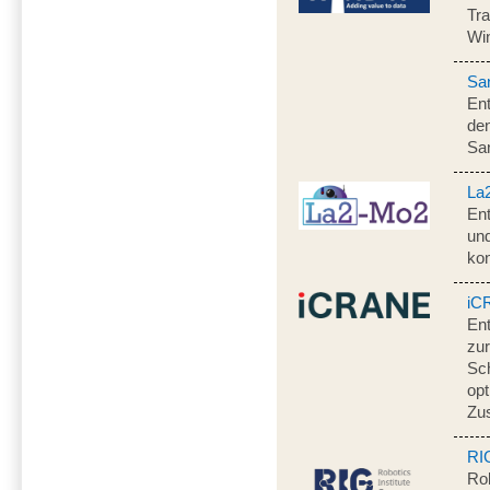
Tra
Win
Sa
Ent
de
Sa
La
Ent
un
ko
iC
En
zur
Sch
opt
Zu
RI
Rob