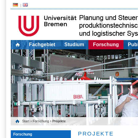
Fachgebiet
Studium
Forschung
Publ
Start
›
Forschung
› Projekte
PROJEKTE
Forschung