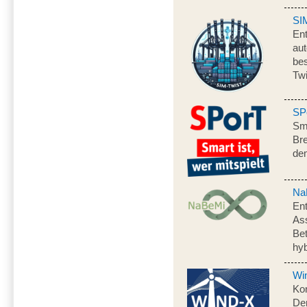
SI
Ent
aut
be
Twi
SP
Sma
Bre
de
Na
Ent
As
Bet
hy
Wi
Ko
Dem