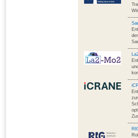
Tra
Win
Sa
Ent
de
Sa
La
Ent
un
ko
iC
En
zur
Sch
opt
Zu
RI
Rob