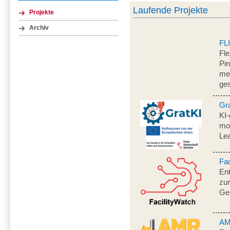
Laufende Projekte
Projekte
Archiv
FL
Fle
Pi
men
ge
Gr
KI-
mo
Le
Fac
En
zur
Ge
AM