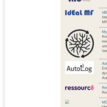
Id
Int
M
My
Kre
inn
und
Ve
Au
En
dyn
Aut
Re
Res
MD
Mit