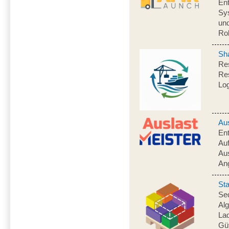
Ent
Sys
und
Ro
Sh
Res
Res
Log
Au
Ent
Auf
Aus
An
St
Seq
Alg
La
Gü