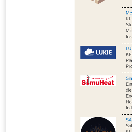
Me
KI
Ste
Mit
In
LU
KI-
Pla
Pr
Si
Ent
di
Ene
Hea
Ind
SA
Sal
KI