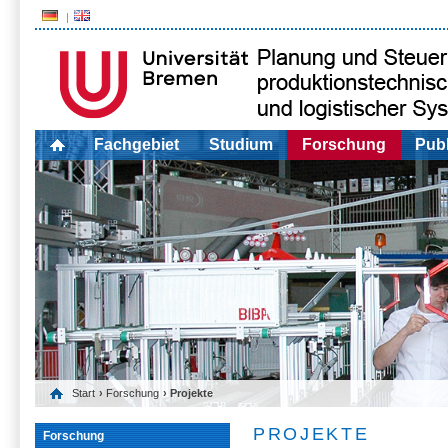
Fachgebiet
Studium
Forschung
Publ
Start
›
Forschung
› Projekte
PROJEKTE
Forschung