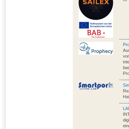
Pr
Au
vo
int
ba
Pr
Sma
Rea
Ha
LA
IN
dig
ein