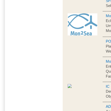
SF
Sel
Mo
Ech
Um
Mo
PO
Pl
We
Mob
Ent
Qua
Fa
IC
Der
Obj
A