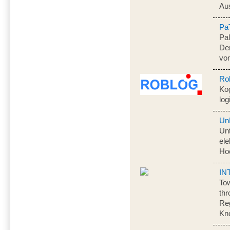
Aus
Pa
Pal
De
vo
Ro
Kog
log
Un
Un
el
Ho
IN
To
thr
Re
Kn