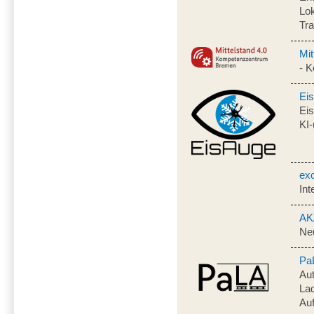
Lok
Tr
Mit
- 
Ei
Ei
KI-
ex
Int
AK
Neu
Pa
Aut
Lad
Auf