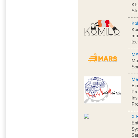
KI-
Ste
Ko
Kon
mul
te
M
Mob
Sor
Me
Ein
Pr
Ins
Pr
X-
Ent
Sy
Se