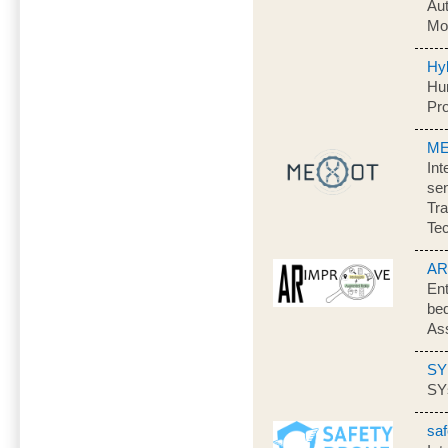
Aut
Mo
Hy
Hu
Pr
M
Int
se
Tra
Tec
AR
Ent
bed
Ass
SY
SYs
sa