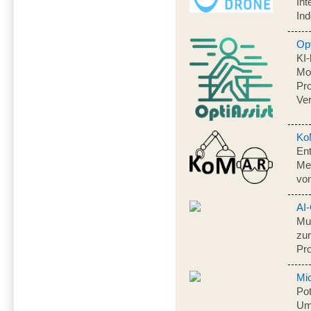
Int
Ind
Opt
KI
Mo
Pr
Ve
Ko
Ent
Me
von
AI-
Mul
zur
Pr
Mi
Pot
Um