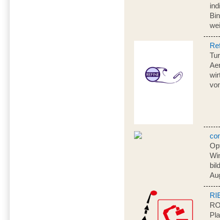
in
Bi
we
Re
Tur
Aer
wir
vo
co
Opt
Wi
bil
Au
RI
RO
Pla