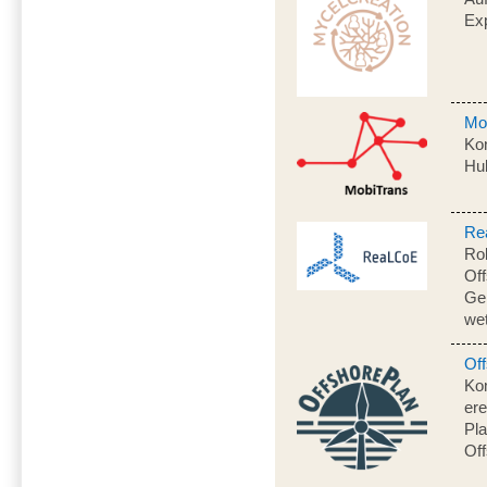
Ex
Mo
Kon
Hu
Re
Ro
Of
Gen
we
Off
Ko
ere
Pl
Off