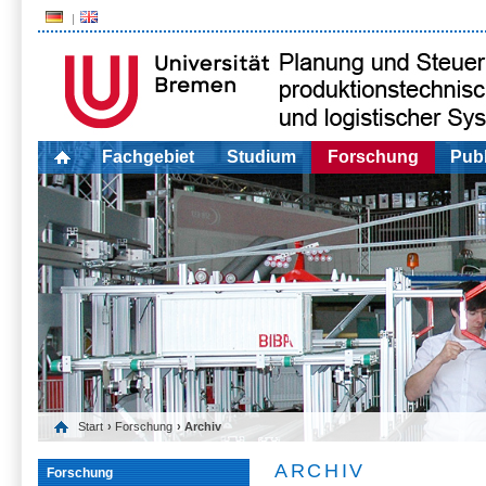
Fachgebiet
Studium
Forschung
Publ
Start
›
Forschung
› Archiv
ARCHIV
Forschung