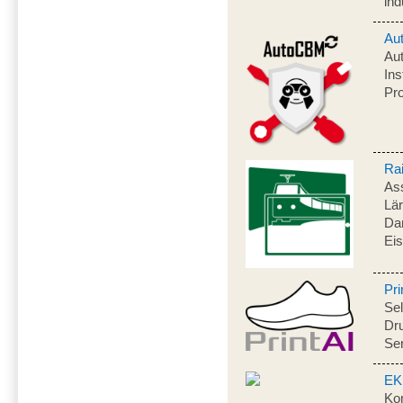
ind
Au
Aut
In
Pr
Ra
As
Lä
Da
Ei
Pri
Sel
Dru
Ser
EK
Kon