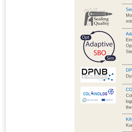
Sea
Mo
mi
Ad
Ein
Op
St
D
Dy
CO
Col
log
the
Ki
Kun