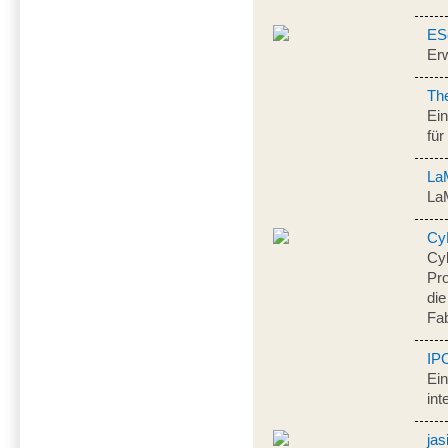
ES
Erw
Th
Ei
für
La
LaM
Cy
Cy
Pro
die
Fab
IP
Ei
int
jas