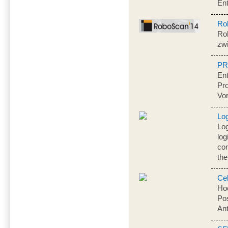
En
Ro
Rob
zw
PR
Ent
Pr
Vo
Lo
Log
log
con
the
Ce
Hoc
Pos
Ant