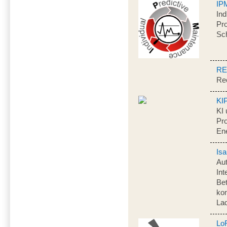
IP
Ind
Pr
Sc
RE
Rec
KI
KI 
Pr
Ene
Isa
Aut
Int
Be
kon
La
Lo