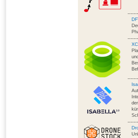
DF
Deu
Ph
XC
Pla
und
Bes
Bef
Isa
Aut
Int
de
kün
Sc
Dr
Un