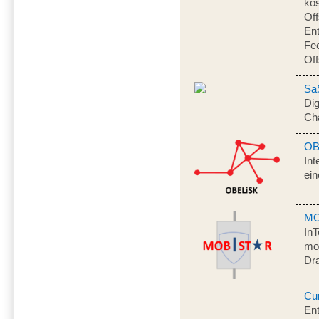
kos
Off
Ent
Fee
Of
Sa
Dig
Ch
OB
Int
ei
MO
In
mob
Dr
Cu
Ent