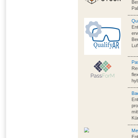
Be
Pal
Qu
En
erw
Ber
Luf
Pa
Re
fle
hy
Bae
Ent
pro
mit
Kün
Me
Ent