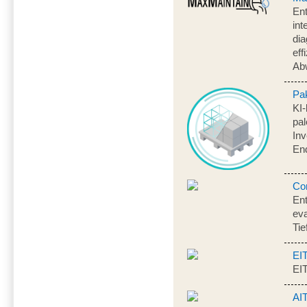
Ent
int
dia
eff
Ab
Pa
KI-
pal
Inv
En
Co
Ent
eva
Tie
EI
EI
AI