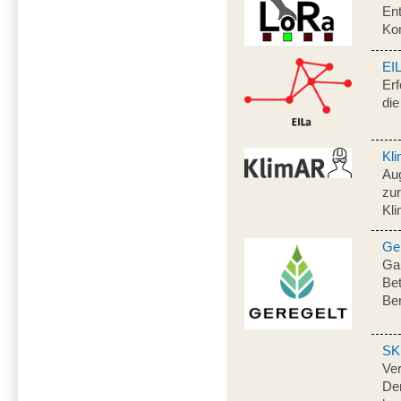
Ent
Ko
EI
Erf
die
Kl
Au
zur
Kli
Ge
Gan
Bet
Be
SK
Ve
Dem