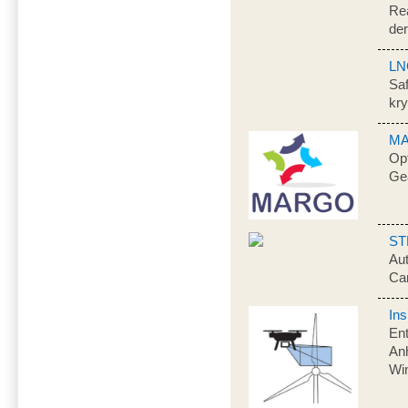
Rea
der
LN
Sa
kry
M
Opt
Ge
ST
Au
Car
Ins
Ent
Anh
Wi