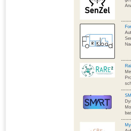
Ana
Fo
Aut
Se
Na
Ra
Me
Pro
sc
S
Dy
Mon
bas
My
Au