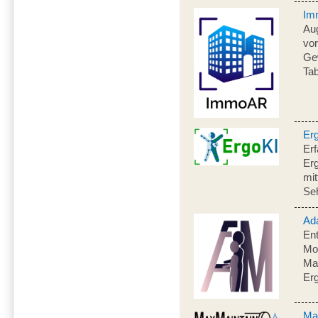
Im
Aug
vo
Gew
Ta
Er
Erf
Er
mit
Se
Ad
Ent
Mon
Mat
Er
Ma