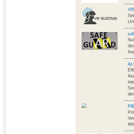
VR
Sim
Unf
sa
Nu
des
Au
AL
Eff
Al
int
Sen
de
Pi
Prä
Ver
Wi