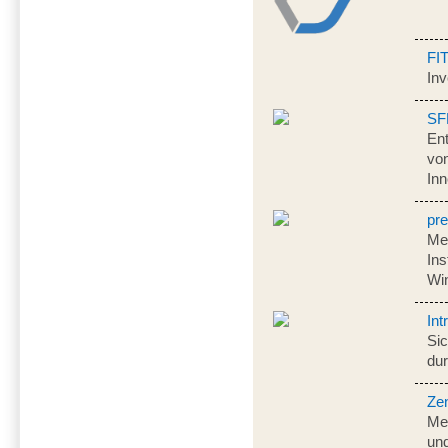
FI
Inv
SF
En
von
Inn
pr
Me
Ins
Wi
Int
Sic
dur
Ze
Me
und