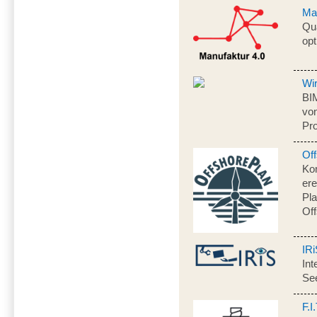
Ma
Qua
opt
Wi
BI
von
Pro
Of
Ko
ere
Pl
Off
IR
Int
Se
F.I