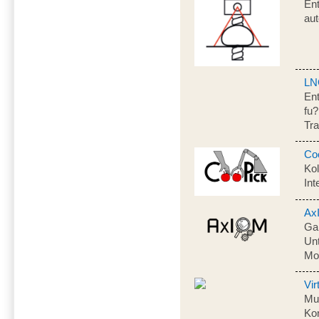
Ent
au
LN
Ent
fu?
Tra
Co
Ko
Int
Ax
Gam
Un
Mo
Vi
Mul
Kon