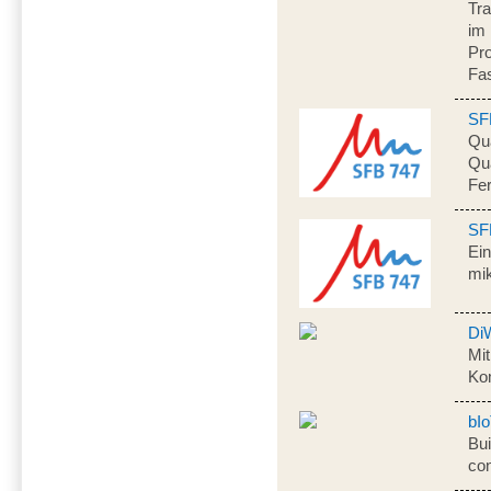
Tr
im 
Pr
Fa
SF
Qua
Qua
Fe
SF
Ein
mik
Di
Mi
Ko
bI
Bui
co