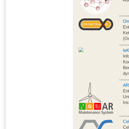
Om
Ent
Ke
(O
Ie
Inf
Koo
Be
dy
AR
En
Unt
In
Cel
Cel