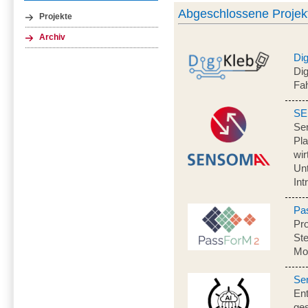
Abgeschlossene Projek
Projekte
Archiv
Dig
Dig
Fah
SE
Se
Pla
wir
Un
Int
Pa
Pro
St
Mo
Se
Ent
ge