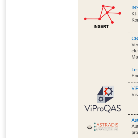
IN
KI-
Kon
CB
Ver
clu
Mat
Ler
Ene
Vi
Vis
Ast
Aut
pr