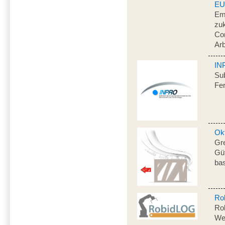
E
Emp
zuk
Co
Arb
IN
Sub
Fe
Okt
Gr
Gü
bas
Ro
Rob
Wei