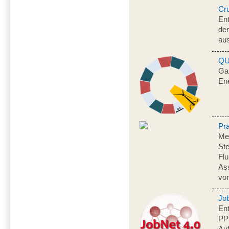
Cr
Ent
der
au
QU
Gam
En
Pr
Me
Ste
Fl
As
vo
Jo
Ent
PP
Auf