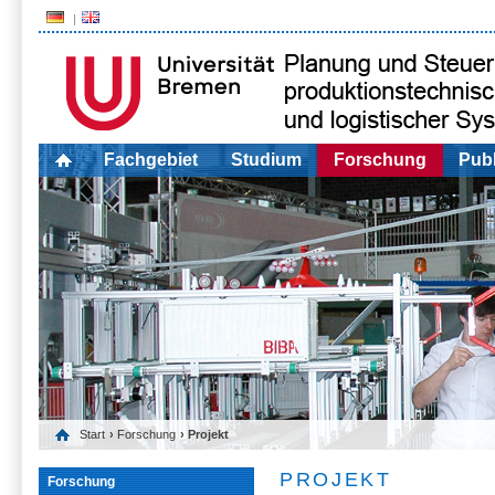
Fachgebiet
Studium
Forschung
Publ
Start
›
Forschung
› Projekt
PROJEKT
Forschung