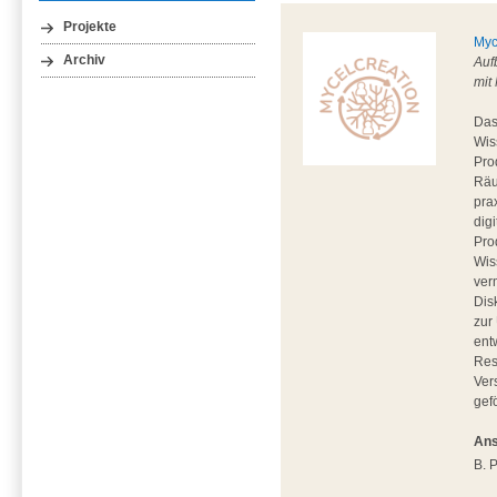
Projekte
Myc
Archiv
Auf
mit
Das
Wis
Pro
Räu
pra
dig
Pro
Wis
ver
Dis
zur
ent
Res
Ver
gef
Ans
B. 