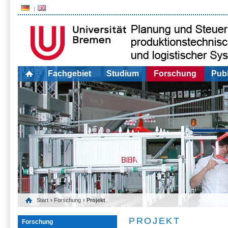
Fachgebiet
Studium
Forschung
Publ
Start
›
Forschung
› Projekt
PROJEKT
Forschung