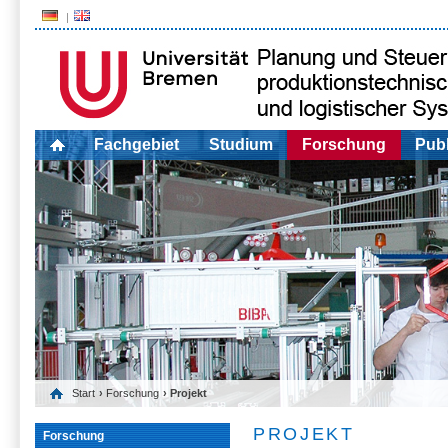
Fachgebiet
Studium
Forschung
Publ
Start
›
Forschung
› Projekt
PROJEKT
Forschung