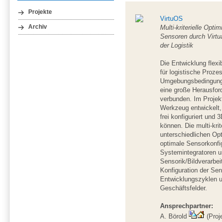
Projekte
VirtuOS
Archiv
Multi-kriterielle Opti
Sensoren durch Virtua
der Logistik
Die Entwicklung flex
für logistische Proze
Umgebungsbedingunge
eine große Herausford
verbunden. Im Projekt
Werkzeug entwickelt
frei konfiguriert und
können. Die multi-krit
unterschiedlichen Op
optimale Sensorkonfi
Systemintegratoren u
Sensorik/Bildverarbe
Konfiguration der Sen
Entwicklungszyklen u
Geschäftsfelder.
Ansprechpartner:
A. Börold
(Proje