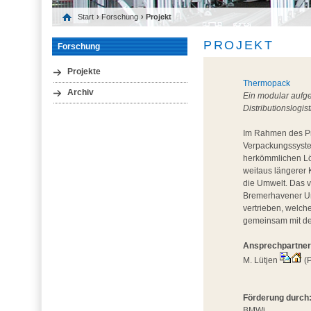
Start
›
Forschung
› Projekt
PROJEKT
Forschung
Projekte
Thermopack
Archiv
Ein modular aufge
Distributionslogist
Im Rahmen des Pr
Verpackungssyste
herkömmlichen Lö
weitaus längerer 
die Umwelt. Das v
Bremerhavener Un
vertrieben, welc
gemeinsam mit de
Ansprechpartner
M. Lütjen
(P
Förderung durch
BMWi