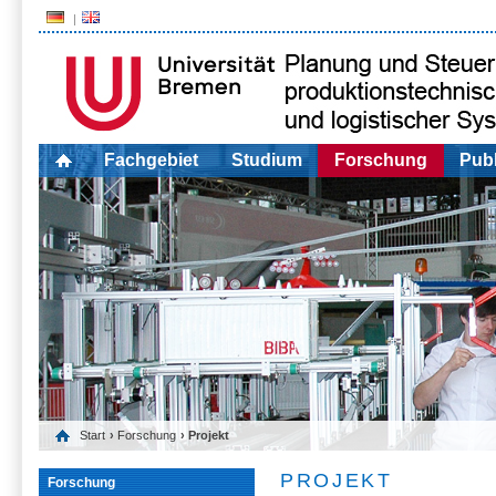
Fachgebiet
Studium
Forschung
Publ
Start
›
Forschung
› Projekt
PROJEKT
Forschung