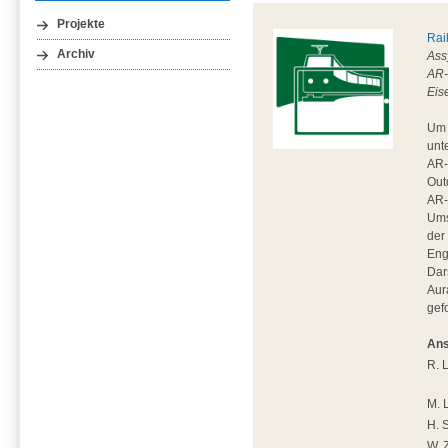
Projekte
Rai
Archiv
Ass
AR-
Eis
Um 
unt
AR-
Out
AR-G
Ums
der
Eng
Dar
Aur
gefo
Ans
R. 
M. 
H. 
W. 