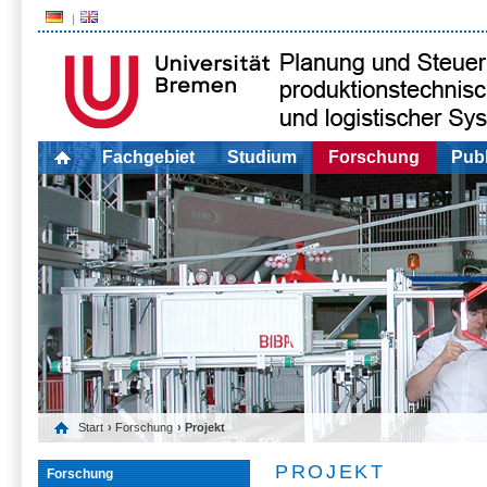
Fachgebiet
Studium
Forschung
Publ
Start
›
Forschung
› Projekt
PROJEKT
Forschung