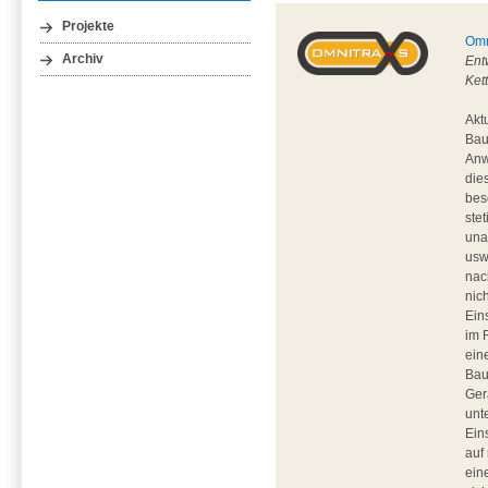
Projekte
Omn
Archiv
Ent
Ket
Akt
Bau
Anw
die
bes
ste
una
usw
nac
nic
Ein
im 
ein
Bau
Ger
unt
Ein
auf
ein