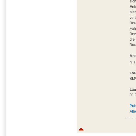
sic
Ent
Mec
ver
Ber
Fah
Bew
die
Bau
Ans
N. 
För
BM
Lau
01.
Pub
All