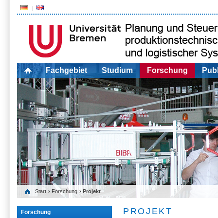
Fachgebiet
Studium
Forschung
Publ
Start
›
Forschung
› Projekt
PROJEKT
Forschung