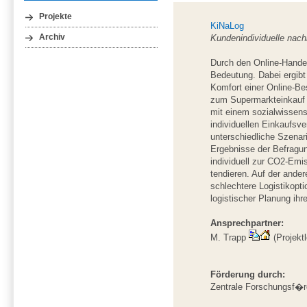
Projekte
KiNaLog
Kundenindividuelle nachh
Archiv
Durch den Online-Hande
Bedeutung. Dabei ergibt
Komfort einer Online-B
zum Supermarkteinkauf
mit einem sozialwissen
individuellen Einkaufsv
unterschiedliche Szenar
Ergebnisse der Befragu
individuell zur CO2-Em
tendieren. Auf der ande
schlechtere Logistikopt
logistischer Planung ihr
Ansprechpartner:
M. Trapp
(Projektl
Förderung durch:
Zentrale Forschungsf�r