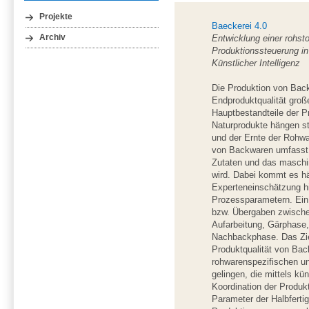
Projekte
Baeckerei 4.0
Entwicklung einer rohst
Archiv
Produktionssteuerung in
Künstlicher Intelligenz
Die Produktion von Back
Endproduktqualität groß
Hauptbestandteile der P
Naturprodukte hängen 
und der Ernte der Rohwa
von Backwaren umfasst
Zutaten und das maschin
wird. Dabei kommt es häu
Experteneinschätzung hi
Prozessparametern. Ein
bzw. Übergaben zwischen
Aufarbeitung, Gärphase
Nachbackphase. Das Ziel
Produktqualität von Bac
rohwarenspezifischen u
gelingen, die mittels kün
Koordination der Produk
Parameter der Halbfertig