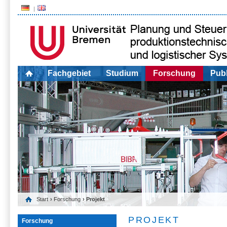
Fachgebiet
Studium
Forschung
Publ
Start
›
Forschung
› Projekt
PROJEKT
Forschung