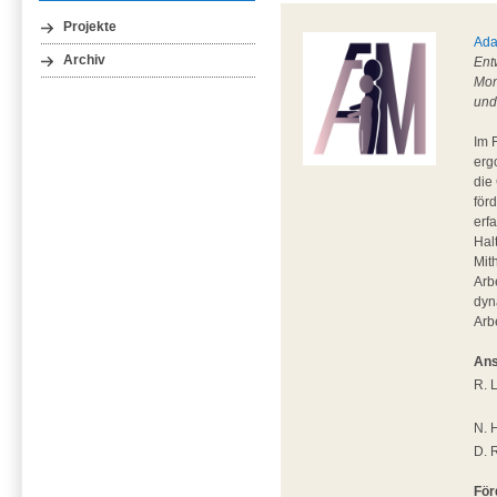
Projekte
Ada
Archiv
Ent
Mon
und
Im 
erg
die
för
erf
Hal
Mit
Arb
dyn
Arb
Ans
R. 
N. 
D. 
För