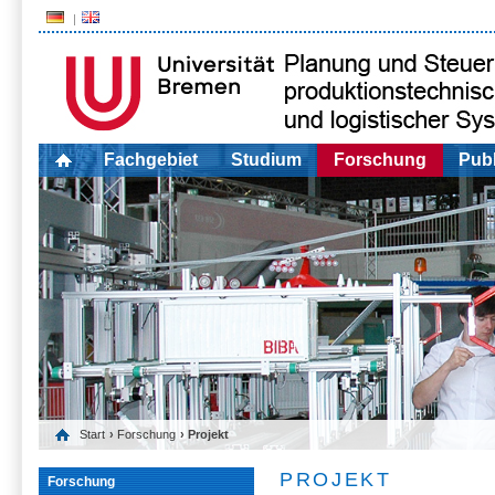
Fachgebiet
Studium
Forschung
Publ
Start
›
Forschung
› Projekt
PROJEKT
Forschung