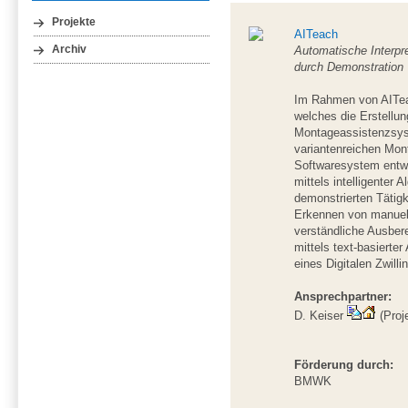
Projekte
AITeach
Archiv
Automatische Interpr
durch Demonstration
Im Rahmen von AITea
welches die Erstellu
Montageassistenzsyst
variantenreichen Mont
Softwaresystem entwi
mittels intelligenter
demonstrierten Tätigk
Erkennen von manuell
verständliche Ausbere
mittels text-basierte
eines Digitalen Zwilli
Ansprechpartner:
D. Keiser
(Proje
Förderung durch:
BMWK