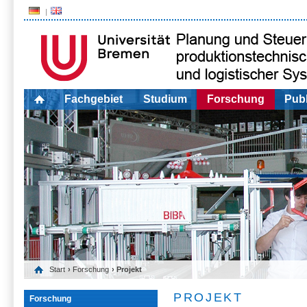
Fachgebiet
Studium
Forschung
Publ
Start
›
Forschung
› Projekt
PROJEKT
Forschung