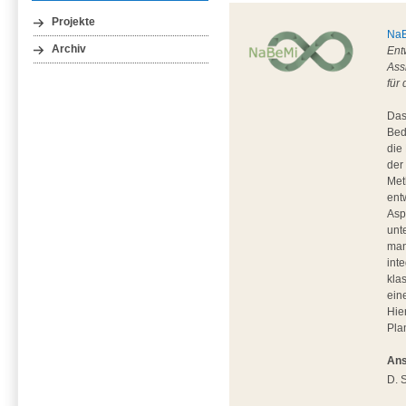
Projekte
Na
Archiv
Ent
Ass
für
Das
Bed
die
der
Met
ent
Asp
unt
man
int
kla
ein
Hie
Pla
Ans
D. 