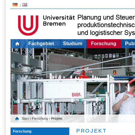
Fachgebiet
Studium
Forschung
Publ
Start
›
Forschung
› Projekt
PROJEKT
Forschung