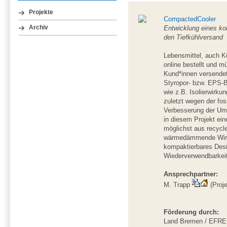
Projekte
CompactedCooler
Archiv
Entwicklung eines kom
den Tiefkühlversand
Lebensmittel, auch K
online bestellt und m
Kund*innen versendet
Styropor- bzw. EPS-B
wie z.B. Isolierwirku
zuletzt wegen der fos
Verbesserung der Umw
in diesem Projekt ei
möglichst aus recycl
wärmedämmende Wirku
kompaktierbares Desi
Wiederverwendbarkeit 
Ansprechpartner:
M. Trapp
(Proje
Förderung durch:
Land Bremen / EFRE