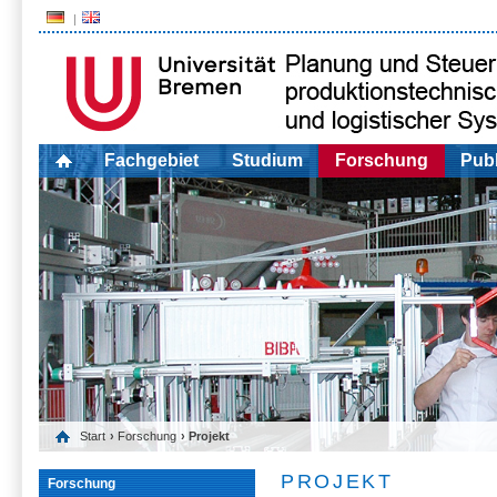
Fachgebiet
Studium
Forschung
Publ
Start
›
Forschung
› Projekt
PROJEKT
Forschung