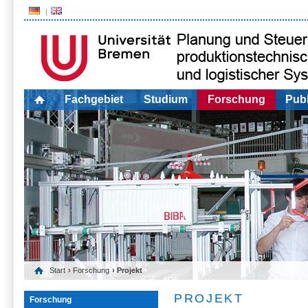
Fachgebiet
Studium
Forschung
Publ
Start
›
Forschung
› Projekt
PROJEKT
Forschung