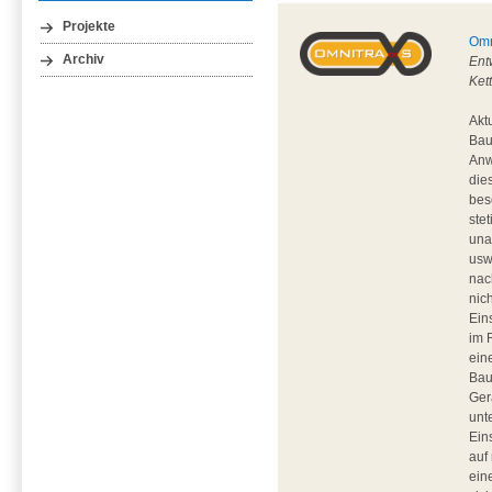
Projekte
Omn
Archiv
Ent
Ket
Akt
Bau
Anw
die
bes
ste
una
usw
nac
nic
Ein
im 
ein
Bau
Ger
unt
Ein
auf
ein