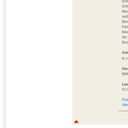
sic
Ent
Mec
ver
Ber
Fah
Bew
die
Bau
Ans
N. 
För
BM
Lau
01.
Pub
All