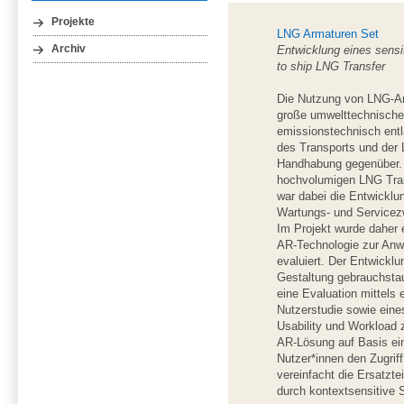
Projekte
LNG Armaturen Set
Entwicklung eines sensi
Archiv
to ship LNG Transfer
Die Nutzung von LNG-Ant
große umwelttechnische 
emissionstechnisch entl
des Transports und der 
Handhabung gegenüber. E
hochvolumigen LNG Tran
war dabei die Entwicklu
Wartungs- und Servicez
Im Projekt wurde daher 
AR-Technologie zur Anw
evaluiert. Der Entwickl
Gestaltung gebrauchsta
eine Evaluation mittels 
Nutzerstudie sowie eine
Usability und Workload 
AR-Lösung auf Basis ei
Nutzer*innen den Zugrif
vereinfacht die Ersatzte
durch kontextsensitive Sc