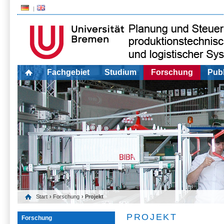
Fachgebiet
Studium
Forschung
Publ
Start
›
Forschung
› Projekt
PROJEKT
Forschung