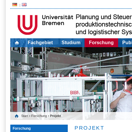
Fachgebiet
Studium
Forschung
Publ
Start
›
Forschung
› Projekt
PROJEKT
Forschung