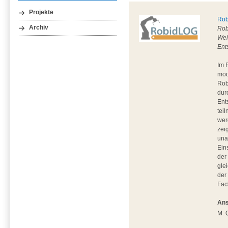
Projekte
Ro
Archiv
Rob
Wei
Ent
Im 
mod
Rob
dur
Ent
tei
wer
zei
una
Ein
der
gle
der
Fac
Ans
M. 