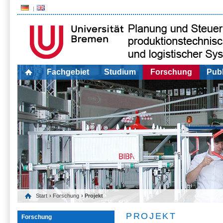
Fachgebiet
Studium
Forschung
Publ
Start
›
Forschung
› Projekt
PROJEKT
Forschung