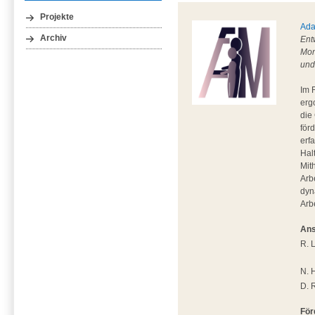
Projekte
Ada
Archiv
Ent
Mon
und
Im 
erg
die
för
erf
Hal
Mit
Arb
dyn
Arb
Ans
R. 
N. 
D. 
För