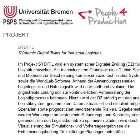
PROJEKT
SYDITIL
SYstemic DIgital Twins for Industrial Logistics
Im Projekt SYDITIL wird ein systemischer Digitaler Zwilling (DZ) für
Logistik entwickelt. Als technologische Grundlage dient ?, eine Sp
und Methode zur Beschreibung komplexer sozio-technischer Syst
sowie die WorldLab-Software. Anhand der Anwendungsszenarien
Lagerlogistik und Hafenlogistik wird entwickelt und evaluiert. Die
angestrebte Lösung soll zur kontinuierlichen Verbesserung der
Logistikprozesse beitragen. Hierzu wird der DZ ständig mit den au
Logistiksystem gesammelten Daten aktualisiert und simuliert mögl
Szenarien sowie prognostiziert bevorstehende Risiken. Gegebenenf
werden Warnungen an bestehende Steuerungs- und Kontrollsystem
gesendet, um den Logistikbetrieb zu optimieren. Zudem wird durch 
Visualisierung der Simulations- und Vorhersageergebnisse die
Entscheidungsfindung für zukünftige Planungen unterstützt.