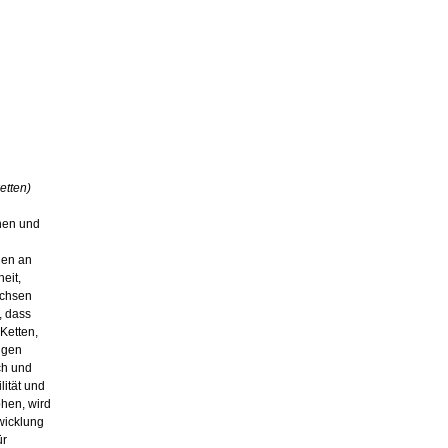
etten)
inen und
gen an
eit,
achsen
, dass
Ketten,
ungen
ch und
lität und
hen, wird
wicklung
ür