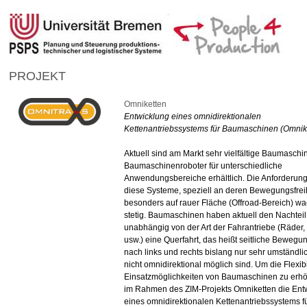
PROJEKT
Omniketten
Entwicklung eines omnidirektionalen
Kettenantriebssystems für Baumaschinen (Omnik
Aktuell sind am Markt sehr vielfältige Baumasch
Baumaschinenroboter für unterschiedliche
Anwendungsbereiche erhältlich. Die Anforderun
diese Systeme, speziell an deren Bewegungsfreih
besonders auf rauer Fläche (Offroad-Bereich) w
stetig. Baumaschinen haben aktuell den Nachteil
unabhängig von der Art der Fahrantriebe (Räder, 
usw.) eine Querfahrt, das heißt seitliche Beweg
nach links und rechts bislang nur sehr umständli
nicht omnidirektional möglich sind. Um die Flexibi
Einsatzmöglichkeiten von Baumaschinen zu erhö
im Rahmen des ZIM-Projekts Omniketten die Ent
eines omnidirektionalen Kettenantriebssystems f