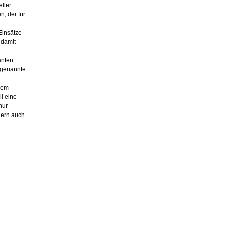
ller
, der für
Einsätze
 damit
anten
ogenannte
r
 dem
l eine
nur
dern auch