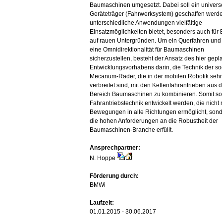
Baumaschinen umgesetzt. Dabei soll ein universe
Geräteträger (Fahrwerksystem) geschaffen werden
unterschiedliche Anwendungen vielfältige
Einsatzmöglichkeiten bietet, besonders auch für 
auf rauen Untergründen. Um ein Querfahren und
eine Omnidirektionalität für Baumaschinen
sicherzustellen, besteht der Ansatz des hier gepl
Entwicklungsvorhabens darin, die Technik der s
Mecanum-Räder, die in der mobilen Robotik seh
verbreitet sind, mit den Kettenfahrantrieben aus
Bereich Baumaschinen zu kombinieren. Somit sol
Fahrantriebstechnik entwickelt werden, die nicht 
Bewegungen in alle Richtungen ermöglicht, son
die hohen Anforderungen an die Robustheit der
Baumaschinen-Branche erfüllt.
Ansprechpartner:
N. Hoppe
Förderung durch:
BMWi
Laufzeit:
01.01.2015 - 30.06.2017