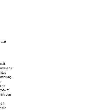
g und
ität
ondere für
rktes
forderung.
s
n an
La2-Mo2
hilfe von
d in
m die