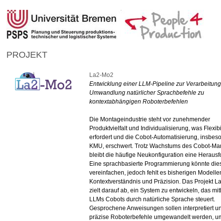
PROJEKT
La2-Mo2
Entwicklung einer LLM-Pipeline zur Verarbeitun
Umwandlung natürlicher Sprachbefehle zu
kontextabhängigen Roboterbefehlen
Die Montageindustrie steht vor zunehmender
Produktvielfalt und Individualisierung, was Flexibil
erfordert und die Cobot-Automatisierung, insbes
KMU, erschwert. Trotz Wachstums des Cobot-Ma
bleibt die häufige Neukonfiguration eine Heraus
Eine sprachbasierte Programmierung könnte die
vereinfachen, jedoch fehlt es bisherigen Modelle
Kontextverständnis und Präzision. Das Projekt 
zielt darauf ab, ein System zu entwickeln, das mit
LLMs Cobots durch natürliche Sprache steuert.
Gesprochene Anweisungen sollen interpretiert un
präzise Roboterbefehle umgewandelt werden, u