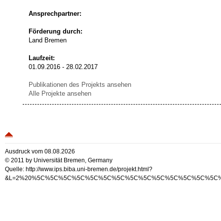
Ansprechpartner:
Förderung durch:
Land Bremen
Laufzeit:
01.09.2016 - 28.02.2017
Publikationen des Projekts ansehen
Alle Projekte ansehen
Ausdruck vom 08.08.2026
© 2011 by Universität Bremen, Germany
Quelle: http://www.ips.biba.uni-bremen.de/projekt.html?
&L=2%20%5C%5C%5C%5C%5C%5C%5C%5C%5C%5C%5C%5C%5C%5C