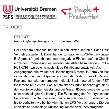
PROJEKT
RETROFIT
Recyclingfähige Transportbox für Lebensmittel
Der Lebensmittelhandel hat sich in den letzten Jahren auf den Onli
Vertrieb ausgedehnt. Dabei hat der Einsatz von EPS-Verpackungen,
B. Styropor©, jedoch einen stark negativen Einfluss auf die Ökobil
einzelnen Produkte und es verbleibt viel Abfall beim Kunden. Im Pr
RETROFIT wurde eine nachhaltige Kühllösung entwickelt. Als
Ausgangsmaterial wurde cellulosehaltiges Material in Form von Pap
verwendet, der beim Altpapierrecycling als Reststoff anfällt. Darau
Papierschaumplatten hergestellt, die als Basismaterial für den RE
Isolierbehälter dienten. Das Teilprojekt des BIBA beschäftigte sich
der logistikgerechten Gestaltung der Gesamtlösung sowie der Entw
einer nachhaltigen Kühllösung. Die Evaluierung der Prototypenlösu
Feldversuch zeigte über einen Zeitraum von über 48 Stunden ein ä
Isolierverhalten wie bei herkömmlichen EPS-Verpackungen. Die v
entwickelte nachhaltige Kühllösung konnte dabei hervorragende