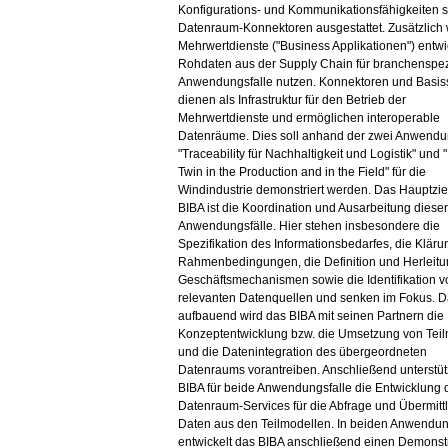
Konfigurations- und Kommunikationsfähigkeiten 
Datenraum-Konnektoren ausgestattet. Zusätzlich
Mehrwertdienste ("Business Applikationen") entwic
Rohdaten aus der Supply Chain für branchenspez
Anwendungsfalle nutzen. Konnektoren und Basis
dienen als Infrastruktur für den Betrieb der
Mehrwertdienste und ermöglichen interoperable
Datenräume. Dies soll anhand der zwei Anwendu
"Traceability für Nachhaltigkeit und Logistik" und "
Twin in the Production and in the Field" für die
Windindustrie demonstriert werden. Das Hauptzie
BIBA ist die Koordination und Ausarbeitung diese
Anwendungsfälle. Hier stehen insbesondere die
Spezifikation des Informationsbedarfes, die Kläru
Rahmenbedingungen, die Definition und Herleitu
Geschäftsmechanismen sowie die Identifikation v
relevanten Datenquellen und senken im Fokus. D
aufbauend wird das BIBA mit seinen Partnern die
Konzeptentwicklung bzw. die Umsetzung von Tei
und die Datenintegration des übergeordneten
Datenraums vorantreiben. Anschließend unterstüt
BIBA für beide Anwendungsfalle die Entwicklung 
Datenraum-Services für die Abfrage und Übermitt
Daten aus den Teilmodellen. In beiden Anwendun
entwickelt das BIBA anschließend einen Demonstr