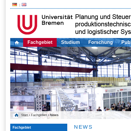
Fachgebiet
Studium
Forschung
Publ
Start
›
Fachgebiet
› News
NEWS
Fachgebiet