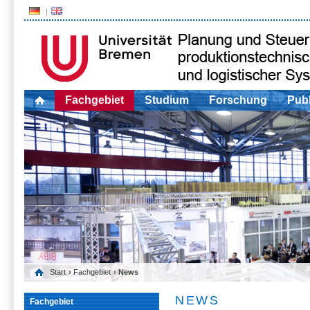
Fachgebiet
Studium
Forschung
Publ
Start
›
Fachgebiet
› News
NEWS
Fachgebiet