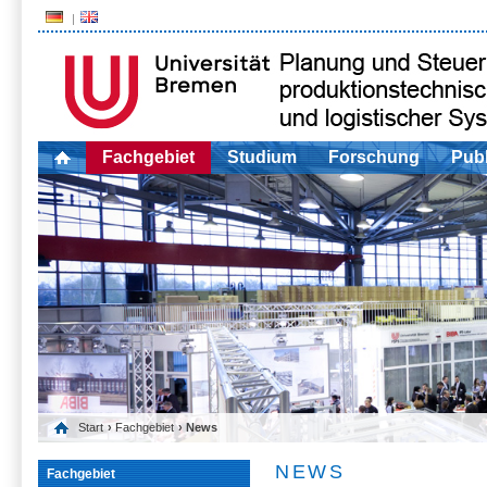
Fachgebiet
Studium
Forschung
Publ
Start
›
Fachgebiet
› News
NEWS
Fachgebiet